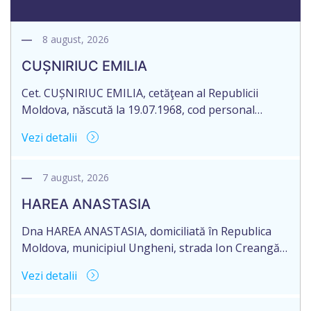
8 august, 2026
CUȘNIRIUC EMILIA
Cet. CUȘNIRIUC EMILIA, cetăţean al Republicii
Moldova, născută la 19.07.1968, cod personal
2005037033108, domiciliată în Republica Moldova,
Vezi detalii
raionul Fălești, satul Comarovca, aduce la
cunoștință pierderea originalului actului notarial:
Certificatului de moștenitor legal, înregistrat sub
7 august, 2026
nr. 196 la data de 16.03.2005, eliberat de notarul
HAREA ANASTASIA
Larisa Dogotari, cu sediul biroului în or. Fălești,
str.Ștefan cel Mare, 61.
Dna HAREA ANASTASIA, domiciliată în Republica
Moldova, municipiul Ungheni, strada Ion Creangă
nr. 17, ap. 21, în numele Dlui CUPCEA FIODOR,
Vezi detalii
domiciliat în Republica Moldova, raionul Orhei,
satul Seliște, aduce la cunoștință pierderea