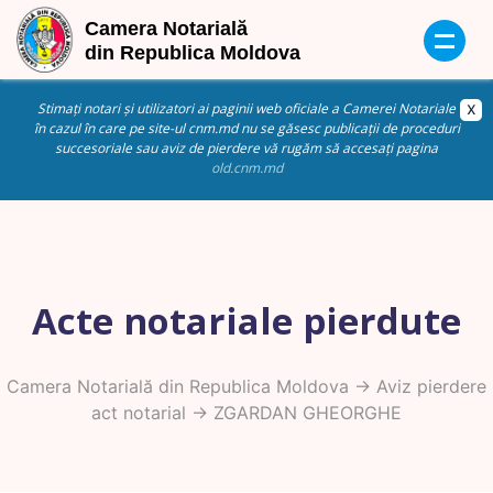
Stimați notari și utilizatori ai paginii web oficiale a Camerei Notariale
în cazul în care pe site-ul cnm.md nu se găsesc publicații de proceduri
succesoriale sau aviz de pierdere vă rugăm să accesați pagina
old.cnm.md
Acte notariale pierdute
Camera Notarială din Republica Moldova
->
Aviz pierdere
act notarial
-> ZGARDAN GHEORGHE