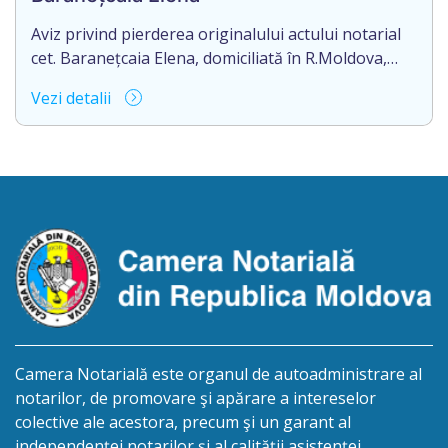
Aviz privind pierderea originalului actului notarial
cet. Baranețcaia Elena, domiciliată în R.Moldova,
raionul Edineț, or.Cupcini, aduce la cunoștință
Vezi detalii
pierderea originalului actului notarial: contract de
vînzare-cumpărare nr.9324 din 11.08.2017
autentificat de notarul Nimerenco Silvia.
Camera Notarială este organul de autoadministrare al
notarilor, de promovare şi apărare a intereselor
colective ale acestora, precum şi un garant al
independenței notarilor și al calității asistenței