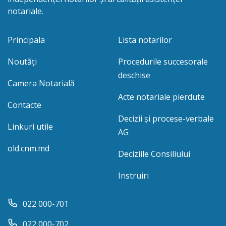
notariale.
Principala
Lista notarilor
Noutăți
Procedurile succesorale
deschise
Camera Notarială
Acte notariale pierdute
Contacte
Decizii și procese-verbale
Linkuri utile
AG
old.cnm.md
Deciziile Consiliului
Instruiri
022 000-701
022 000-702