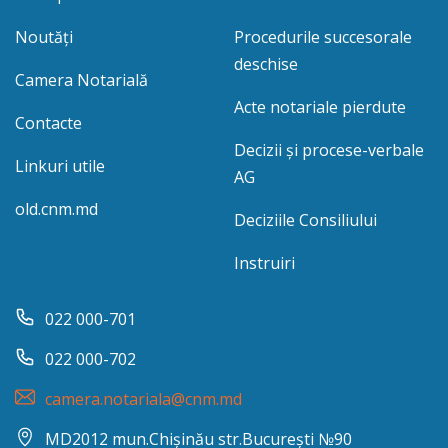
Noutăți
Procedurile succesorale
deschise
Camera Notarială
Acte notariale pierdute
Contacte
Decizii și procese-verbale
Linkuri utile
AG
old.cnm.md
Deciziile Consiliului
Instruiri
022 000-701
022 000-702
camera.notariala@cnm.md
MD2012 mun.Chișinău str.București №90