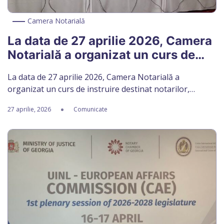
Camera Notarială
La data de 27 aprilie 2026, Camera
Notarială a organizat un curs de
instruire destinat notarilor,
La data de 27 aprilie 2026, Camera Notarială a
organizat un curs de instruire destinat notarilor,
dedicat domeniului succesiunii, în contextul intrării în
27 aprilie, 2026
Comunicate
vigoare a modificărilor legislative privind regimul juridic
al moștenirii, operate prin Legea nr. 251/2025 pentru
modificarea unor acte normative. Evenimentul a avut
drept scop consolidarea cunoștințelor teoretice și
practice ale notarilor în […]