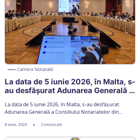
Camera Notarială
La data de 5 iunie 2026, în Malta, s-
au desfășurat Adunarea Generală a
Consiliului Notariatelor din
La data de 5 iunie 2026, în Malta, s-au desfășurat
Uniunea Europeană (CNUE) și
Adunarea Generală a Consiliului Notariatelor din
Adunarea Generală a Asociației
Uniunea Europeană (CNUE) și Adunarea Generală a
Rețelei Europene a Registrelor
8 iunie, 2026
Comunicate
Asociației Rețelei Europene a Registrelor Testamentare
Testamentare (ARERT)
(ARERT), reuniuni care au întrunit reprezentanți ai