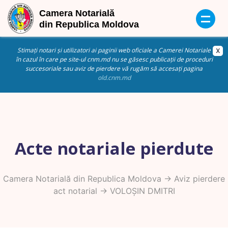
Stimați notari și utilizatori ai paginii web oficiale a Camerei Notariale
în cazul în care pe site-ul cnm.md nu se găsesc publicații de proceduri
succesoriale sau aviz de pierdere vă rugăm să accesați pagina
old.cnm.md
Acte notariale pierdute
Camera Notarială din Republica Moldova
->
Aviz pierdere
act notarial
-> VOLOȘIN DMITRI