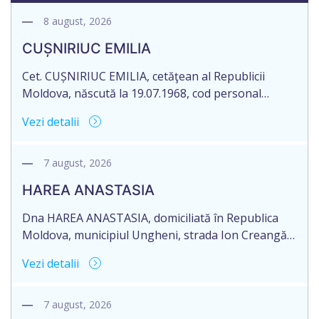
8 august, 2026
CUȘNIRIUC EMILIA
Cet. CUȘNIRIUC EMILIA, cetăţean al Republicii
Moldova, născută la 19.07.1968, cod personal
2005037033108, domiciliată în Republica Moldova,
Vezi detalii
raionul Fălești, satul Comarovca, aduce la
cunoștință pierderea originalului actului notarial:
Certificatului de moștenitor legal, înregistrat sub
7 august, 2026
nr. 196 la data de 16.03.2005, eliberat de notarul
HAREA ANASTASIA
Larisa Dogotari, cu sediul biroului în or. Fălești,
str.Ștefan cel Mare, 61.
Dna HAREA ANASTASIA, domiciliată în Republica
Moldova, municipiul Ungheni, strada Ion Creangă
nr. 17, ap. 21, în numele Dlui CUPCEA FIODOR,
Vezi detalii
domiciliat în Republica Moldova, raionul Orhei,
satul Seliște, aduce la cunoștință pierderea
originalului: Certificatului de moștenitor legal nr.
7 august, 2026