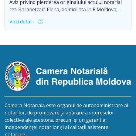
Aviz privind pierderea originalului actului notarial
cet. Baranețcaia Elena, domiciliată în R.Moldova,
raionul Edineț, or.Cupcini, aduce la cunoștință
Vezi detalii
pierderea originalului actului notarial: contract de
vînzare-cumpărare nr.9324 din 11.08.2017
autentificat de notarul Nimerenco Silvia.
Camera Notarială este organul de autoadministrare al
notarilor, de promovare şi apărare a intereselor
colective ale acestora, precum şi un garant al
independenței notarilor și al calității asistenței
notariale.