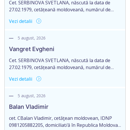
Cet. SERBINOVA SVETLANA, născută la data de
27.02.1979, cetățeană moldoveană, numărul de
identificare 0970407036288, posesoarea
Vezi detalii
Buletinului de Identitate B02143002 emis la data de
06.07.2023, domiciliată în Republica Moldova, mun.
Chișinău, str. Alba – Iulia, nr. 200/1, ap. 101,
5 august, 2026
reprezentantul cet. VANGRET MILENA, în baza
Vangret Evgheni
procurii nr. 2-2063 autentificată la data de
25.05.2026 de către notarul […]
Cet. SERBINOVA SVETLANA, născută la data de
27.02.1979, cetățeană moldoveană, numărul de
identificare 0970407036288, posesoarea
Vezi detalii
Buletinului de Identitate B02143002 emis la data de
06.07.2023, domiciliată în Republica Moldova, mun.
Chișinău, str. Alba – Iulia, nr. 200/1, ap. 101,
5 august, 2026
reprezentantul cet. VANGRET EVGHENI, în baza
Balan Vladimir
procurii nr. 2-2062 autentificată la data de
25.05.2026 de către notarul […]
cet. CBalan Vladimir, cetăţean moldovean, IDNP
0981205882205, domiciliat/ă în Republica Moldova,