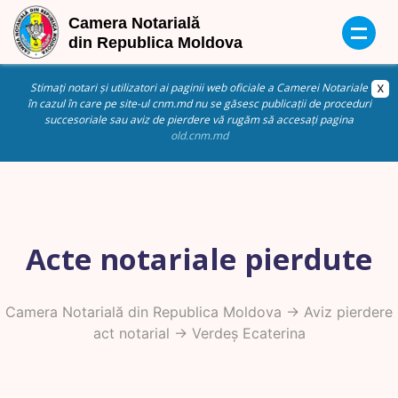
Stimați notari și utilizatori ai paginii web oficiale a Camerei Notariale
în cazul în care pe site-ul cnm.md nu se găsesc publicații de proceduri
succesoriale sau aviz de pierdere vă rugăm să accesați pagina
old.cnm.md
Acte notariale pierdute
Camera Notarială din Republica Moldova
->
Aviz pierdere
act notarial
-> Verdeș Ecaterina