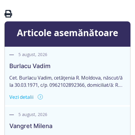
Articole asemănătoare
5 august, 2026
Burlacu Vadim
Cet. Burlacu Vadim, cetăţenia R. Moldova, născut/ă
la 30.03.1971, c/p. 0962102892366, domiciliat/ă: R.
Moldova, mun. Chișinău, strada Botanica Veche nr.
Vezi detalii
45, ap. 60, aduce la cunoștință pierderea
originalului actului notarial: certificatul de
moștenitor testamentar nr. 3056 eliberat la
5 august, 2026
30.05.2017 de către notarul public, Cornos Elena, cu
Vangret Milena
sediul or. Rezina, str. 27 August nr. 44, ap. […]