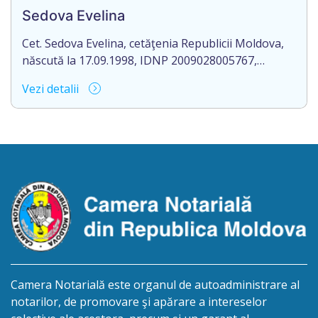
Chirtoacă, or. Criuleni, pe numele Bostan Ivan,
Sedova Evelina
decedat la 27.08.2024.
Cet. Sedova Evelina, cetăţenia Republicii Moldova,
născută la 17.09.1998, IDNP 2009028005767,
domiciliat/ă în R. Moldova, or. Rezina, str. 1 Mai, nr.
Vezi detalii
19, ap. 407, aduce la cunoștință pierderea
originalului actului notarial: Contractul de donație
cu condiția viageră nr. 1-1660 din data de
29.12.2023, autentificat de Romanescu Mihail-
Notar, la biroul notarial din or. Rezina, str. 27 […]
Camera Notarială este organul de autoadministrare al
notarilor, de promovare şi apărare a intereselor