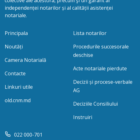
colective ale acestora, precum şi un garant al
independenței notarilor și al calității asistenței
notariale.
Principala
Lista notarilor
Noutăți
Procedurile succesorale
deschise
Camera Notarială
Acte notariale pierdute
Contacte
Decizii și procese-verbale
Linkuri utile
AG
old.cnm.md
Deciziile Consiliului
Instruiri
022 000-701