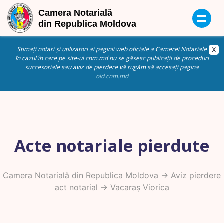
Stimați notari și utilizatori ai paginii web oficiale a Camerei Notariale
în cazul în care pe site-ul cnm.md nu se găsesc publicații de proceduri
succesoriale sau aviz de pierdere vă rugăm să accesați pagina
old.cnm.md
Acte notariale pierdute
Camera Notarială din Republica Moldova
->
Aviz pierdere
act notarial
-> Vacaraș Viorica