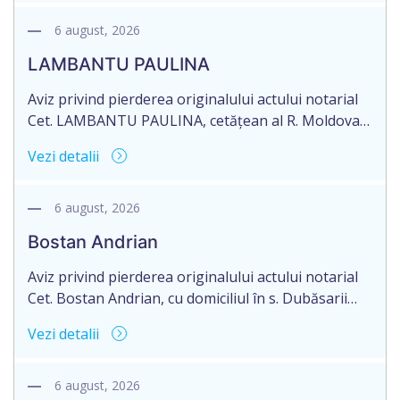
Contractului de ipotecă nr. 1-301 din data de
26.03.2026, autentificat de notarul Dumbrava
6 august, 2026
Mariana, cu sediul în mun. Chişinău.
LAMBANTU PAULINA
Aviz privind pierderea originalului actului notarial
Cet. LAMBANTU PAULINA, cetățean al R. Moldova,
data naşterii 21.07.1963, IDNP 2002089043679,
Vezi detalii
domiciliată în R. Moldova, r-nul Anenii Noi, satul
Floreni, aduce la cunoștință pierderea originalului
actului notarial: Certificatului de moștenitor
6 august, 2026
testamentar nr. 126 din 19.01.2004 eliberat de
Bostan Andrian
notarul din or. Sîngerei – G. Horoșaia (licența nr.
027).
Aviz privind pierderea originalului actului notarial
Cet. Bostan Andrian, cu domiciliul în s. Dubăsarii
Vechi, r-nul Criuleni aduce la cunoștință pierderea
Vezi detalii
originalului actului notarial: Certificatului de
moștenitor legal înregistrat cu nr. 4594 din
09.07.2010, eliberat de notarul public Petru
6 august, 2026