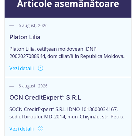
Articole asemănătoare
6 august, 2026
Platon Lilia
Platon Lilia, cetăţean moldovean IDNP
2002027088944, domiciliat/ă în Republica Moldova,
mun. Chişinău, str. Constantin Vârnav nr. 19, bl. 3,
Vezi detalii
ap. 1, identificat/ă prin buletinul de identitate
B01154122, eliberat la 29.10.2018 de Agenţia
Servicii Publice, anunţă pierderea Testamentului
6 august, 2026
nr. 2476 eliberat la data de 27.09.2016, de către
OCN CreditExpert” S.R.L
notarul Mamadjanova Tatiana, originalul căruia se
păstrează în arhiva […]
SOCN CreditExpert” S.R.L IDNO 1013600034167,
sediul biroului: MD-2014, mun. Chişinău, str. Petru
Rareş nr. 36, of. 141, Republica Moldova, aduce la
Vezi detalii
cunoștință pierderea originalului actului notarial: