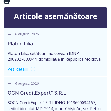
Articole asemănătoare
6 august, 2026
Platon Lilia
Platon Lilia, cetăţean moldovean IDNP
2002027088944, domiciliat/ă în Republica Moldova,
mun. Chişinău, str. Constantin Vârnav nr. 19, bl. 3,
Vezi detalii
ap. 1, identificat/ă prin buletinul de identitate
B01154122, eliberat la 29.10.2018 de Agenţia
Servicii Publice, anunţă pierderea Testamentului
6 august, 2026
nr. 2476 eliberat la data de 27.09.2016, de către
OCN CreditExpert” S.R.L
notarul Mamadjanova Tatiana, originalul căruia se
păstrează în arhiva […]
SOCN CreditExpert” S.R.L IDNO 1013600034167,
sediul biroului: MD-2014, mun. Chişinău, str. Petru