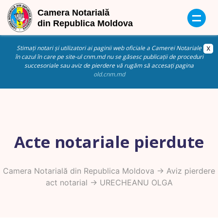
Stimați notari și utilizatori ai paginii web oficiale a Camerei Notariale
în cazul în care pe site-ul cnm.md nu se găsesc publicații de proceduri
succesoriale sau aviz de pierdere vă rugăm să accesați pagina
old.cnm.md
Acte notariale pierdute
Camera Notarială din Republica Moldova
->
Aviz pierdere
act notarial
-> URECHEANU OLGA