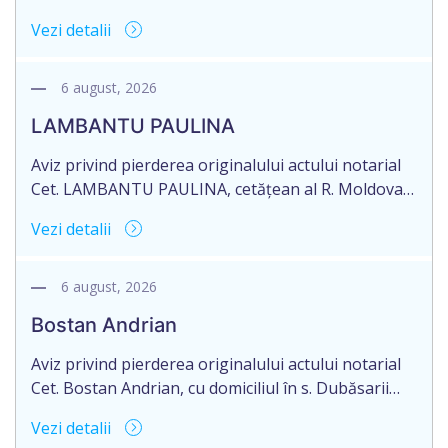
Rareş nr. 36, of. 141, Republica Moldova, aduce la
Vezi detalii
cunoștință pierderea originalului actului notarial:
Contractului de ipotecă nr. 1-301 din data de
26.03.2026, autentificat de notarul Dumbrava
6 august, 2026
Mariana, cu sediul în mun. Chişinău.
LAMBANTU PAULINA
Aviz privind pierderea originalului actului notarial
Cet. LAMBANTU PAULINA, cetățean al R. Moldova,
data naşterii 21.07.1963, IDNP 2002089043679,
Vezi detalii
domiciliată în R. Moldova, r-nul Anenii Noi, satul
Floreni, aduce la cunoștință pierderea originalului
actului notarial: Certificatului de moștenitor
6 august, 2026
testamentar nr. 126 din 19.01.2004 eliberat de
Bostan Andrian
notarul din or. Sîngerei – G. Horoșaia (licența nr.
027).
Aviz privind pierderea originalului actului notarial
Cet. Bostan Andrian, cu domiciliul în s. Dubăsarii
Vechi, r-nul Criuleni aduce la cunoștință pierderea
Vezi detalii
originalului actului notarial: Certificatului de