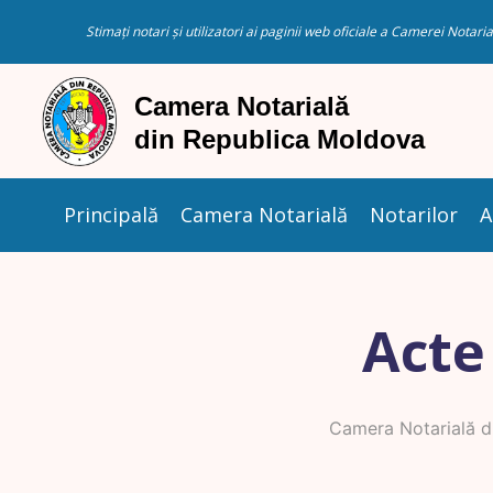
Stimați notari și utilizatori ai paginii web oficiale a Camerei Nota
Principală
Camera Notarială
Notarilor
A
Acte
Camera Notarială d