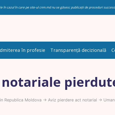
riale în cazul în care pe site-ul cnm.md nu se găsesc publicații de proceduri succ
dmiterea în profesie
Transparență decizională
C
 notariale pierdut
in Republica Moldova
->
Aviz pierdere act notarial
-> Umane