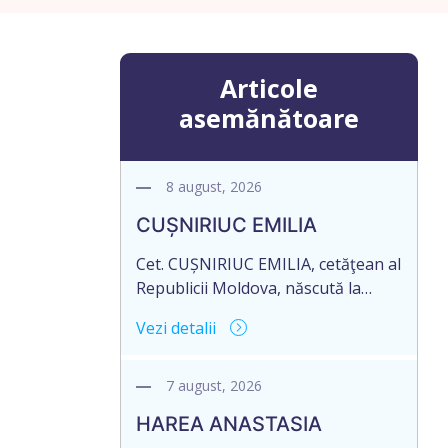
Articole
asemănătoare
8 august, 2026
CUȘNIRIUC EMILIA
Cet. CUȘNIRIUC EMILIA, cetăţean al
Republicii Moldova, născută la
19.07.1968, cod personal
Vezi detalii
2005037033108, domiciliată în
Republica Moldova, raionul Fălești,
satul Comarovca, aduce la
7 august, 2026
cunoștință pierderea originalului
HAREA ANASTASIA
actului notarial: Certificatului de