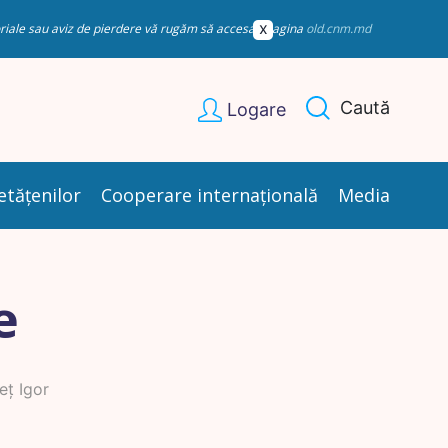
esoriale sau aviz de pierdere vă rugăm să accesați pagina
old.cnm.md
Caută
Logare
etățenilor
Cooperare internațională
Media
e
ț Igor