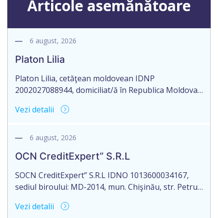
Articole asemănătoare
6 august, 2026
Platon Lilia
Platon Lilia, cetăţean moldovean IDNP
2002027088944, domiciliat/ă în Republica Moldova,
mun. Chişinău, str. Constantin Vârnav nr. 19, bl. 3,
Vezi detalii
ap. 1, identificat/ă prin buletinul de identitate
B01154122, eliberat la 29.10.2018 de Agenţia
Servicii Publice, anunţă pierderea Testamentului
6 august, 2026
nr. 2476 eliberat la data de 27.09.2016, de către
OCN CreditExpert” S.R.L
notarul Mamadjanova Tatiana, originalul căruia se
păstrează în arhiva […]
SOCN CreditExpert” S.R.L IDNO 1013600034167,
sediul biroului: MD-2014, mun. Chişinău, str. Petru
Rareş nr. 36, of. 141, Republica Moldova, aduce la
Vezi detalii
cunoștință pierderea originalului actului notarial: