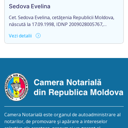
Chirtoacă, or. Criuleni, pe numele Bostan Ivan,
Sedova Evelina
decedat la 27.08.2024.
Cet. Sedova Evelina, cetăţenia Republicii Moldova,
născută la 17.09.1998, IDNP 2009028005767,
domiciliat/ă în R. Moldova, or. Rezina, str. 1 Mai, nr.
Vezi detalii
19, ap. 407, aduce la cunoștință pierderea
originalului actului notarial: Contractul de donație
cu condiția viageră nr. 1-1660 din data de
29.12.2023, autentificat de Romanescu Mihail-
Notar, la biroul notarial din or. Rezina, str. 27 […]
Camera Notarială este organul de autoadministrare al
notarilor, de promovare şi apărare a intereselor