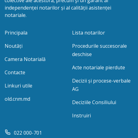
colective ale acestora, precum şi un garant al
independenței notarilor și al calității asistenței
notariale.
Principala
Lista notarilor
Noutăți
Procedurile succesorale
deschise
Camera Notarială
Acte notariale pierdute
Contacte
Decizii și procese-verbale
Linkuri utile
AG
old.cnm.md
Deciziile Consiliului
Instruiri
022 000-701