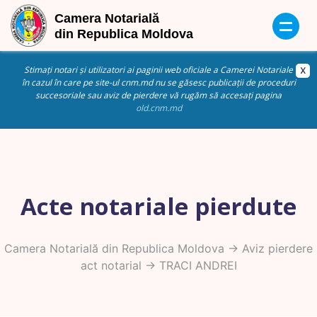
Stimați notari și utilizatori ai paginii web oficiale a Camerei Notariale
în cazul în care pe site-ul cnm.md nu se găsesc publicații de proceduri
succesoriale sau aviz de pierdere vă rugăm să accesați pagina
old.cnm.md
Acte notariale pierdute
Camera Notarială din Republica Moldova
->
Aviz pierdere
act notarial
-> TRACI ANDREI