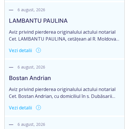
Contractului de ipotecă nr. 1-301 din data de
26.03.2026, autentificat de notarul Dumbrava
6 august, 2026
Mariana, cu sediul în mun. Chişinău.
LAMBANTU PAULINA
Aviz privind pierderea originalului actului notarial
Cet. LAMBANTU PAULINA, cetățean al R. Moldova,
data naşterii 21.07.1963, IDNP 2002089043679,
Vezi detalii
domiciliată în R. Moldova, r-nul Anenii Noi, satul
Floreni, aduce la cunoștință pierderea originalului
actului notarial: Certificatului de moștenitor
6 august, 2026
testamentar nr. 126 din 19.01.2004 eliberat de
Bostan Andrian
notarul din or. Sîngerei – G. Horoșaia (licența nr.
027).
Aviz privind pierderea originalului actului notarial
Cet. Bostan Andrian, cu domiciliul în s. Dubăsarii
Vechi, r-nul Criuleni aduce la cunoștință pierderea
Vezi detalii
originalului actului notarial: Certificatului de
moștenitor legal înregistrat cu nr. 4594 din
09.07.2010, eliberat de notarul public Petru
6 august, 2026