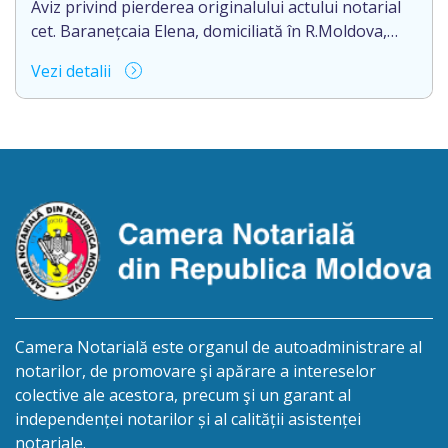
Aviz privind pierderea originalului actului notarial
cet. Baranețcaia Elena, domiciliată în R.Moldova,
raionul Edineț, or.Cupcini, aduce la cunoștință
Vezi detalii
pierderea originalului actului notarial: contract de
vînzare-cumpărare nr.9324 din 11.08.2017
autentificat de notarul Nimerenco Silvia.
Camera Notarială este organul de autoadministrare al
notarilor, de promovare şi apărare a intereselor
colective ale acestora, precum şi un garant al
independenței notarilor și al calității asistenței
notariale.