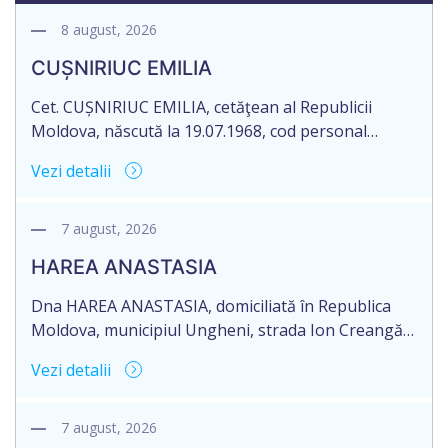
8 august, 2026
CUȘNIRIUC EMILIA
Cet. CUȘNIRIUC EMILIA, cetăţean al Republicii
Moldova, născută la 19.07.1968, cod personal
2005037033108, domiciliată în Republica Moldova,
Vezi detalii
raionul Fălești, satul Comarovca, aduce la
cunoștință pierderea originalului actului notarial:
Certificatului de moștenitor legal, înregistrat sub
7 august, 2026
nr. 196 la data de 16.03.2005, eliberat de notarul
HAREA ANASTASIA
Larisa Dogotari, cu sediul biroului în or. Fălești,
str.Ștefan cel Mare, 61.
Dna HAREA ANASTASIA, domiciliată în Republica
Moldova, municipiul Ungheni, strada Ion Creangă
nr. 17, ap. 21, în numele Dlui CUPCEA FIODOR,
Vezi detalii
domiciliat în Republica Moldova, raionul Orhei,
satul Seliște, aduce la cunoștință pierderea
originalului: Certificatului de moștenitor legal nr.
7 august, 2026