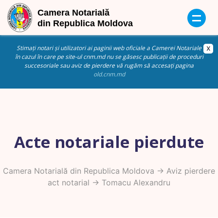
Stimați notari și utilizatori ai paginii web oficiale a Camerei Notariale
în cazul în care pe site-ul cnm.md nu se găsesc publicații de proceduri
succesoriale sau aviz de pierdere vă rugăm să accesați pagina
old.cnm.md
Acte notariale pierdute
Camera Notarială din Republica Moldova
->
Aviz pierdere
act notarial
-> Tomacu Alexandru