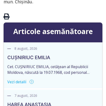
mun. Chișinău.
Articole asemănătoare
8 august, 2026
CUȘNIRIUC EMILIA
Cet. CUȘNIRIUC EMILIA, cetăţean al Republicii
Moldova, născută la 19.07.1968, cod personal
2005037033108, domiciliată în Republica Moldova,
Vezi detalii
raionul Fălești, satul Comarovca, aduce la
cunoștință pierderea originalului actului notarial:
Certificatului de moștenitor legal, înregistrat sub
7 august, 2026
nr. 196 la data de 16.03.2005, eliberat de notarul
HAREA ANASTASIA