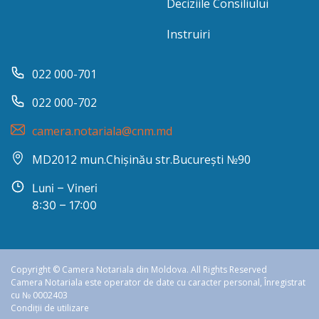
Deciziile Consiliului
Instruiri
022 000-701
022 000-702
camera.notariala@cnm.md
MD2012 mun.Chișinău str.București №90
Luni – Vineri
8:30 – 17:00
Copyright © Camera Notariala din Moldova. All Rights Reserved
Camera Notariala este operator de date cu caracter personal, Înregistrat
cu № 0002403
Condiții de utilizare