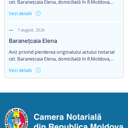
cet. Baranețcaia Elena, domiciliată în R.Moldova,
raionul Edineț, or.Cupcini, aduce la cunoștință
Vezi detalii
pierderea originalului actului notarial: contract de
vînzare-cumpărare nr.9325 din 11.08.2017
autentificat de notarul Nimerenco Silvia.
7 august, 2026
Baranețcaia Elena
Aviz privind pierderea originalului actului notarial
cet. Baranețcaia Elena, domiciliată în R.Moldova,
raionul Edineț, or.Cupcini, aduce la cunoștință
Vezi detalii
pierderea originalului actului notarial: contract de
vînzare-cumpărare nr.9324 din 11.08.2017
autentificat de notarul Nimerenco Silvia.