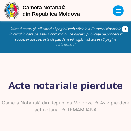
Stimați notari și utilizatori ai paginii web oficiale a Camerei Notariale
în cazul în care pe site-ul cnm.md nu se găsesc publicații de proceduri
succesoriale sau aviz de pierdere vă rugăm să accesați pagina
old.cnm.md
Acte notariale pierdute
Camera Notarială din Republica Moldova
->
Aviz pierdere
act notarial
-> TEMAM IANA