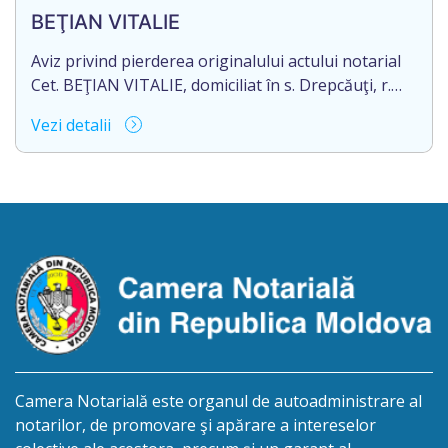
BEŢIAN VITALIE
Aviz privind pierderea originalului actului notarial
Cet. BEŢIAN VITALIE, domiciliat în s. Drepcăuţi, r.
Briceni, Republica Moldova, aduce la cunoștință
Vezi detalii
pierderea originalul actului notarial: Certificatului
de moștenitor legal nr. 9190 din 16.11.2005, eliberat
de notarul Strîmbu Valentina, pe numele Rotari
Lidia.
Camera Notarială este organul de autoadministrare al
notarilor, de promovare şi apărare a intereselor