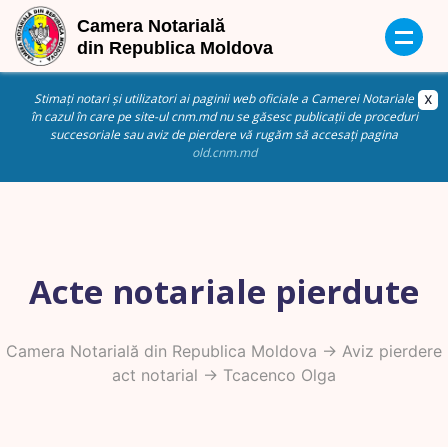
Stimați notari și utilizatori ai paginii web oficiale a Camerei Notariale
în cazul în care pe site-ul cnm.md nu se găsesc publicații de proceduri
succesoriale sau aviz de pierdere vă rugăm să accesați pagina
old.cnm.md
Acte notariale pierdute
Camera Notarială din Republica Moldova
->
Aviz pierdere
act notarial
-> Tcacenco Olga