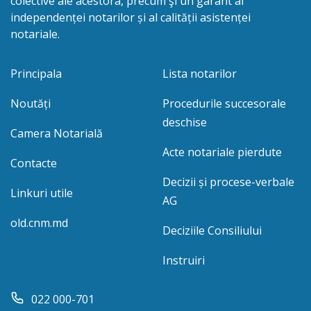
colective ale acestora, precum şi un garant al
independenței notarilor și al calității asistenței
notariale.
Principala
Lista notarilor
Noutăți
Procedurile succesorale
deschise
Camera Notarială
Acte notariale pierdute
Contacte
Decizii și procese-verbale
Linkuri utile
AG
old.cnm.md
Deciziile Consiliului
Instruiri
022 000-701