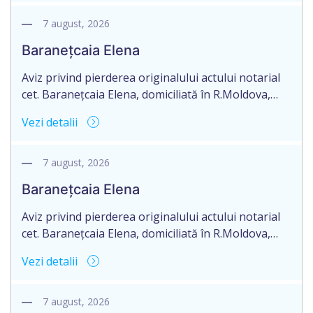
notarial: certificate de moştenitor testamentar
nr.10516 din 01.08.2018 şi nr. 10494 din 01.08.2018,
7 august, 2026
eliberate de notarul Lencuţa Iulia, cu sediul în
Baranețcaia Elena
mun.Orhei, str.V.Mahu nr.143/1 pe numele Doba
Iulia.
Aviz privind pierderea originalului actului notarial
cet. Baranețcaia Elena, domiciliată în R.Moldova,
raionul Edineț, or.Cupcini, aduce la cunoștință
Vezi detalii
pierderea originalului actului notarial: contract de
vînzare-cumpărare nr.9325 din 11.08.2017
autentificat de notarul Nimerenco Silvia.
7 august, 2026
Baranețcaia Elena
Aviz privind pierderea originalului actului notarial
cet. Baranețcaia Elena, domiciliată în R.Moldova,
raionul Edineț, or.Cupcini, aduce la cunoștință
Vezi detalii
pierderea originalului actului notarial: contract de
vînzare-cumpărare nr.9324 din 11.08.2017
autentificat de notarul Nimerenco Silvia.
7 august, 2026