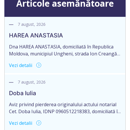
Articole asemănătoare
7 august, 2026
HAREA ANASTASIA
Dna HAREA ANASTASIA, domiciliată în Republica
Moldova, municipiul Ungheni, strada Ion Creangă
nr. 17, ap. 21, în numele Dlui CUPCEA FIODOR,
Vezi detalii
domiciliat în Republica Moldova, raionul Orhei,
satul Seliște, aduce la cunoștință pierderea
originalului: Certificatului de moștenitor legal nr.
7 august, 2026
3232 din 25.06.2003, eliberat de notarul Bejenar
Doba Iulia
Tatiana, cu sediul biroului în mun. Orhei, RM.
Aviz privind pierderea originalului actului notarial
Cet. Doba Iulia, IDNP 0960512218383, domiciliată în
Republicii Moldova, raionul Orhei, satul Susleni,
Vezi detalii
aduce la cunoștință pierderea originalului actului