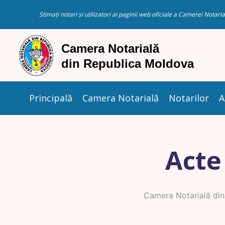
Stimați notari și utilizatori ai paginii web oficiale a Camerei Nota
Principală
Camera Notarială
Notarilor
A
Acte
Camera Notarială di