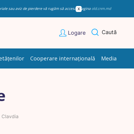
esoriale sau aviz de pierdere vă rugăm să accesați pagina
old.cnm.md
Caută
Logare
etățenilor
Cooperare internațională
Media
e
 Clavdia