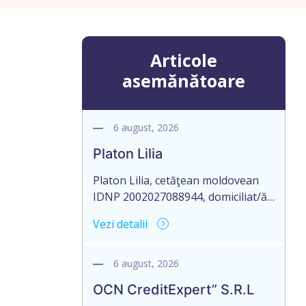
Articole
asemănătoare
6 august, 2026
Platon Lilia
Platon Lilia, cetăţean moldovean
IDNP 2002027088944, domiciliat/ă
în Republica Moldova, mun.
Vezi detalii
Chişinău, str. Constantin Vârnav nr.
19, bl. 3, ap. 1, identificat/ă prin
buletinul de identitate B01154122,
6 august, 2026
eliberat la 29.10.2018 de Agenţia
OCN CreditExpert” S.R.L
Servicii Publice, anunţă pierderea