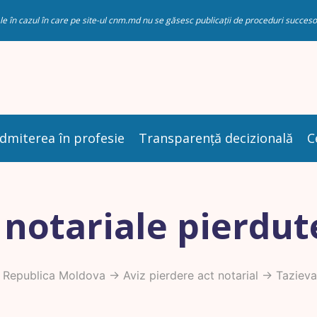
riale în cazul în care pe site-ul cnm.md nu se găsesc publicații de proceduri succ
dmiterea în profesie
Transparență decizională
C
 notariale pierdut
n Republica Moldova
->
Aviz pierdere act notarial
-> Tazieva