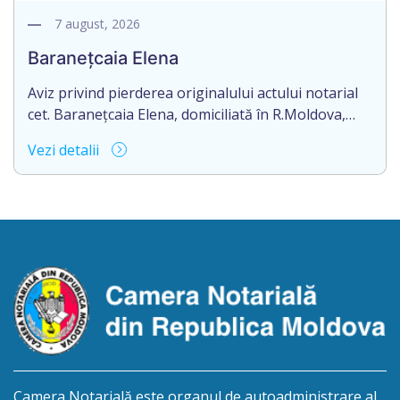
vînzare-cumpărare nr.9325 din 11.08.2017
autentificat de notarul Nimerenco Silvia.
7 august, 2026
Baranețcaia Elena
Aviz privind pierderea originalului actului notarial
cet. Baranețcaia Elena, domiciliată în R.Moldova,
raionul Edineț, or.Cupcini, aduce la cunoștință
Vezi detalii
pierderea originalului actului notarial: contract de
vînzare-cumpărare nr.9324 din 11.08.2017
autentificat de notarul Nimerenco Silvia.
Camera Notarială este organul de autoadministrare al