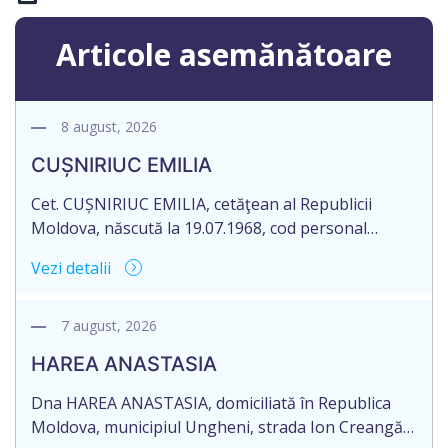
Articole asemănătoare
8 august, 2026
CUȘNIRIUC EMILIA
Cet. CUȘNIRIUC EMILIA, cetăţean al Republicii
Moldova, născută la 19.07.1968, cod personal
2005037033108, domiciliată în Republica Moldova,
Vezi detalii
raionul Fălești, satul Comarovca, aduce la
cunoștință pierderea originalului actului notarial:
Certificatului de moștenitor legal, înregistrat sub
7 august, 2026
nr. 196 la data de 16.03.2005, eliberat de notarul
HAREA ANASTASIA
Larisa Dogotari, cu sediul biroului în or. Fălești,
str.Ștefan cel Mare, 61.
Dna HAREA ANASTASIA, domiciliată în Republica
Moldova, municipiul Ungheni, strada Ion Creangă