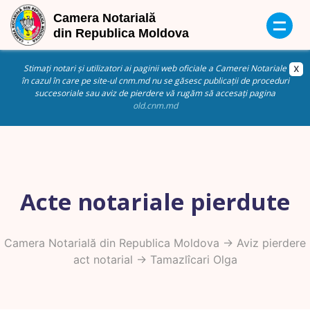
Stimați notari și utilizatori ai paginii web oficiale a Camerei Notariale
în cazul în care pe site-ul cnm.md nu se găsesc publicații de proceduri
succesoriale sau aviz de pierdere vă rugăm să accesați pagina
old.cnm.md
Acte notariale pierdute
Camera Notarială din Republica Moldova
->
Aviz pierdere
act notarial
-> Tamazlîcari Olga