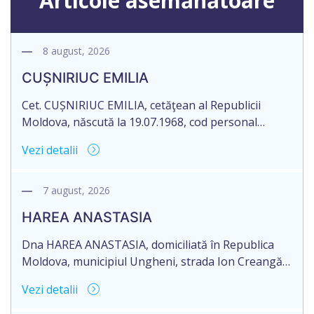
Articole asemănătoare
8 august, 2026
CUȘNIRIUC EMILIA
Cet. CUȘNIRIUC EMILIA, cetăţean al Republicii
Moldova, născută la 19.07.1968, cod personal
2005037033108, domiciliată în Republica Moldova,
Vezi detalii
raionul Fălești, satul Comarovca, aduce la
cunoștință pierderea originalului actului notarial:
Certificatului de moștenitor legal, înregistrat sub
7 august, 2026
nr. 196 la data de 16.03.2005, eliberat de notarul
HAREA ANASTASIA
Larisa Dogotari, cu sediul biroului în or. Fălești,
str.Ștefan cel Mare, 61.
Dna HAREA ANASTASIA, domiciliată în Republica
Moldova, municipiul Ungheni, strada Ion Creangă
nr. 17, ap. 21, în numele Dlui CUPCEA FIODOR,
Vezi detalii
domiciliat în Republica Moldova, raionul Orhei,
satul Seliște, aduce la cunoștință pierderea