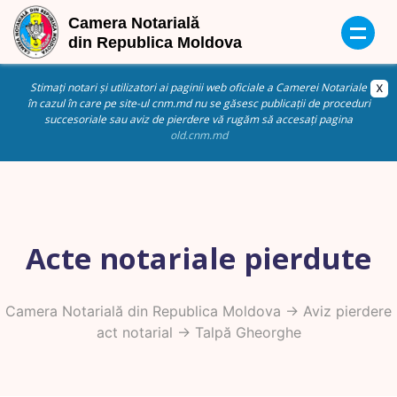
Stimați notari și utilizatori ai paginii web oficiale a Camerei Notariale
în cazul în care pe site-ul cnm.md nu se găsesc publicații de proceduri
succesoriale sau aviz de pierdere vă rugăm să accesați pagina
old.cnm.md
Acte notariale pierdute
Camera Notarială din Republica Moldova
->
Aviz pierdere
act notarial
-> Talpă Gheorghe