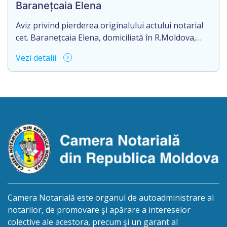
Baranețcaia Elena
Aviz privind pierderea originalului actului notarial
cet. Baranețcaia Elena, domiciliată în R.Moldova,
raionul Edineț, or.Cupcini, aduce la cunoștință
Vezi detalii
pierderea originalului actului notarial: contract de
vînzare-cumpărare nr.9324 din 11.08.2017
autentificat de notarul Nimerenco Silvia.
Camera Notarială este organul de autoadministrare al
notarilor, de promovare şi apărare a intereselor
colective ale acestora, precum şi un garant al