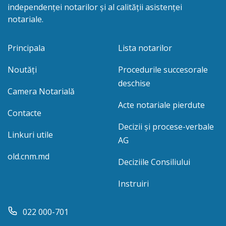
independenței notarilor și al calității asistenței
notariale.
Principala
Lista notarilor
Noutăți
Procedurile succesorale
deschise
Camera Notarială
Acte notariale pierdute
Contacte
Decizii și procese-verbale
Linkuri utile
AG
old.cnm.md
Deciziile Consiliului
Instruiri
022 000-701