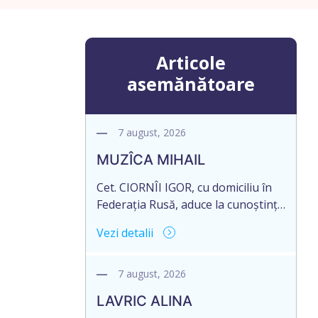
Articole
asemănătoare
7 august, 2026
MUZÎCA MIHAIL
Cet. CIORNÎI IGOR, cu domiciliu în
Federația Rusă, aduce la cunoștință
pierderea originalul actelor
Vezi detalii
notariale: Contract de vînzare-
.
cumpărare, transmitere-primire a
locuinței în proprietate privată nr.
7 august, 2026
1791 din 11.11.1993, autentificat de
LAVRIC ALINA
BNS or. Dondușeni.