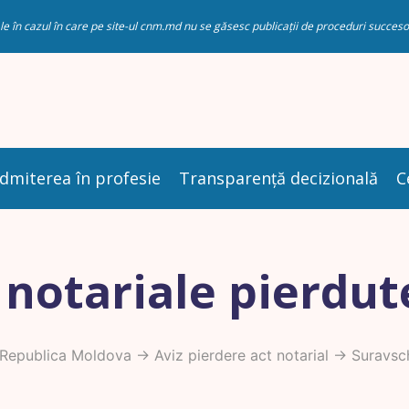
riale în cazul în care pe site-ul cnm.md nu se găsesc publicații de proceduri succ
dmiterea în profesie
Transparență decizională
C
 notariale pierdut
 Republica Moldova
->
Aviz pierdere act notarial
-> Suravsch