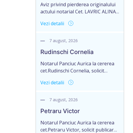
Aviz privind pierderea originalului
actului notarial Cet. LAVRIC ALINA,
domiciliată în satul Colicăuți,
Vezi detalii
raionul Briceni, Republica Moldova,
aduce la cunoștință pierderea
originalul actului notarial:
7 august, 2026
Contractul de vânzare-cumpărare a
Rudinschi Cornelia
terenului agricol nr. 1961 din
05.05.2016, autentificat de notarul
Notarul Panciuc Aurica la cererea
Strîmbu Valentina.
cet.Rudinschi Cornelia, solicit
publicarea pe pagina web oficială a
Vezi detalii
Camerei Notariale www.cnm.mda.
Avizului privind pierderea
originalului actului notarial cu
7 august, 2026
următorul conținut: Aviz privind
Petraru Victor
pierderea originalului actului
notarial cet.Rudinschi Cornelia,
Notarul Panciuc Aurica la cererea
domiciliată în Republica Moldova,
cet.Petraru Victor, solicit publicarea