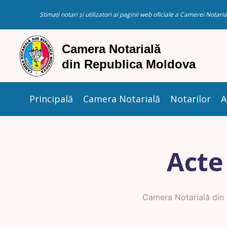
Stimați notari și utilizatori ai paginii web oficiale a Camerei Nota
Principală
Camera Notarială
Notarilor
A
Acte
Camera Notarială din