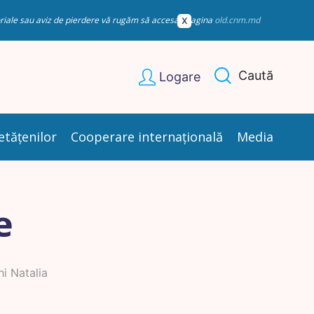
esoriale sau aviz de pierdere vă rugăm să accesați pagina
old.cnm.md
Caută
Logare
etățenilor
Cooperare internațională
Media
e
i Natalia