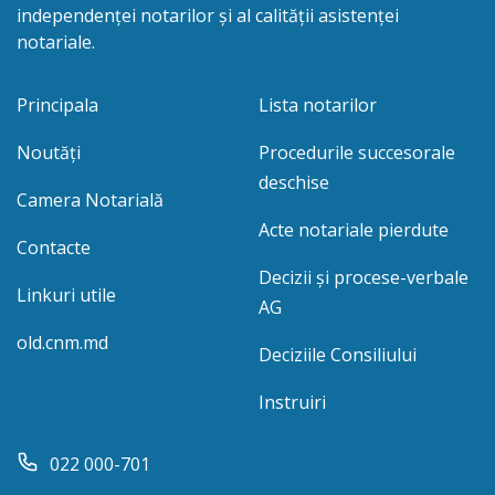
independenței notarilor și al calității asistenței
notariale.
Principala
Lista notarilor
Noutăți
Procedurile succesorale
deschise
Camera Notarială
Acte notariale pierdute
Contacte
Decizii și procese-verbale
Linkuri utile
AG
old.cnm.md
Deciziile Consiliului
Instruiri
022 000-701