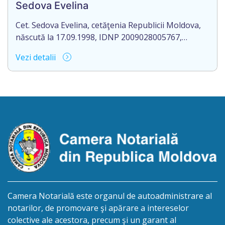
Sedova Evelina
decedat la 27.08.2024.
Cet. Sedova Evelina, cetăţenia Republicii Moldova,
născută la 17.09.1998, IDNP 2009028005767,
domiciliat/ă în R. Moldova, or. Rezina, str. 1 Mai, nr.
Vezi detalii
19, ap. 407, aduce la cunoștință pierderea
originalului actului notarial: Contractul de donație
cu condiția viageră nr. 1-1660 din data de
29.12.2023, autentificat de Romanescu Mihail-
Notar, la biroul notarial din or. Rezina, str. 27 […]
Camera Notarială este organul de autoadministrare al
notarilor, de promovare şi apărare a intereselor
colective ale acestora, precum şi un garant al