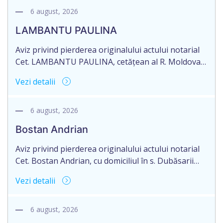
26.03.2026, autentificat de notarul Dumbrava
6 august, 2026
Mariana, cu sediul în mun. Chişinău.
LAMBANTU PAULINA
Aviz privind pierderea originalului actului notarial
Cet. LAMBANTU PAULINA, cetățean al R. Moldova,
data naşterii 21.07.1963, IDNP 2002089043679,
Vezi detalii
domiciliată în R. Moldova, r-nul Anenii Noi, satul
Floreni, aduce la cunoștință pierderea originalului
actului notarial: Certificatului de moștenitor
6 august, 2026
testamentar nr. 126 din 19.01.2004 eliberat de
Bostan Andrian
notarul din or. Sîngerei – G. Horoșaia (licența nr.
027).
Aviz privind pierderea originalului actului notarial
Cet. Bostan Andrian, cu domiciliul în s. Dubăsarii
Vechi, r-nul Criuleni aduce la cunoștință pierderea
Vezi detalii
originalului actului notarial: Certificatului de
moștenitor legal înregistrat cu nr. 4594 din
09.07.2010, eliberat de notarul public Petru
6 august, 2026
Chirtoacă, or. Criuleni, pe numele Bostan Ivan,