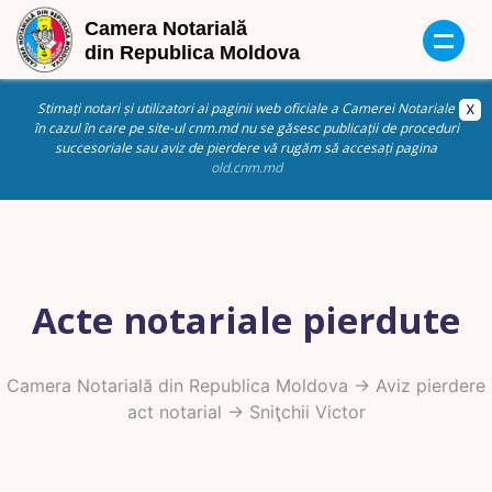
Stimați notari și utilizatori ai paginii web oficiale a Camerei Notariale
în cazul în care pe site-ul cnm.md nu se găsesc publicații de proceduri
succesoriale sau aviz de pierdere vă rugăm să accesați pagina
old.cnm.md
Acte notariale pierdute
Camera Notarială din Republica Moldova
->
Aviz pierdere
act notarial
-> Sniţchii Victor