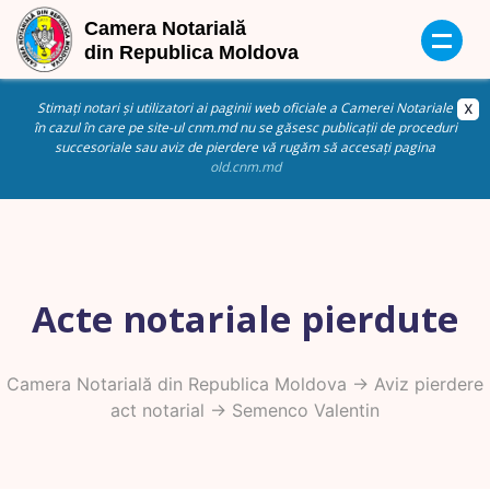
Stimați notari și utilizatori ai paginii web oficiale a Camerei Notariale
în cazul în care pe site-ul cnm.md nu se găsesc publicații de proceduri
succesoriale sau aviz de pierdere vă rugăm să accesați pagina
old.cnm.md
Acte notariale pierdute
Camera Notarială din Republica Moldova
->
Aviz pierdere
act notarial
-> Semenco Valentin