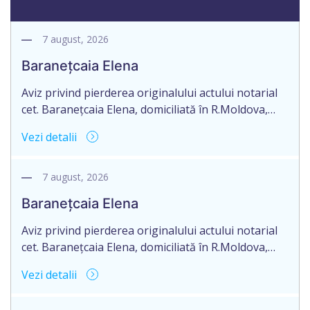
7 august, 2026
Baranețcaia Elena
Aviz privind pierderea originalului actului notarial
cet. Baranețcaia Elena, domiciliată în R.Moldova,
raionul Edineț, or.Cupcini, aduce la cunoștință
Vezi detalii
pierderea originalului actului notarial: certificat
contract de vînzare-cumpărare nr.9325 din
11.08.2017 autentificat de notarul Nimerenco Silvia.
7 august, 2026
Baranețcaia Elena
Aviz privind pierderea originalului actului notarial
cet. Baranețcaia Elena, domiciliată în R.Moldova,
raionul Edineț, or.Cupcini, aduce la cunoștință
Vezi detalii
pierderea originalului actului notarial: certificat
contract de vînzare-cumpărare nr.9324 din