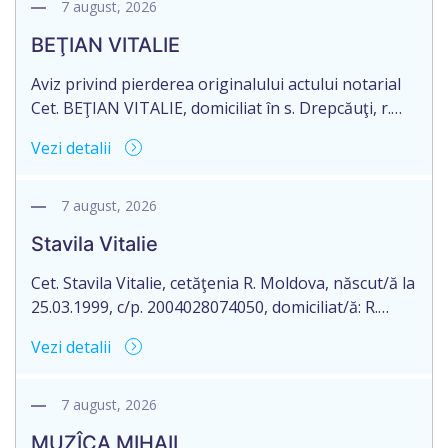
11.08.2017 autentificat de notarul Nimerenco Silvia.
7 august, 2026
BEŢIAN VITALIE
Aviz privind pierderea originalului actului notarial
Cet. BEŢIAN VITALIE, domiciliat în s. Drepcăuţi, r.
Briceni, Republica Moldova, aduce la cunoștință
Vezi detalii
pierderea originalul actului notarial: Certificatului
de moștenitor legal nr. 9190 din 16.11.2005, eliberat
de notarul Strîmbu Valentina, pe numele Rotari
7 august, 2026
Lidia.
Stavila Vitalie
Cet. Stavila Vitalie, cetăţenia R. Moldova, născut/ă la
25.03.1999, c/p. 2004028074050, domiciliat/ă: R.
Moldova, or. Rezina, str. Păcii nr. 47, ap. 15, aduce la
Vezi detalii
cunoștință pierderea originalului actului notarial:
contrcatului de vînzare-cumpărare nr. 1-261
auentificat la 15.05.2026 de către notarul, Cornos
7 august, 2026
Elena, cu sediul or. Rezina, str. 27 August nr. 44, ap.
MUZÎCA MIHAIL