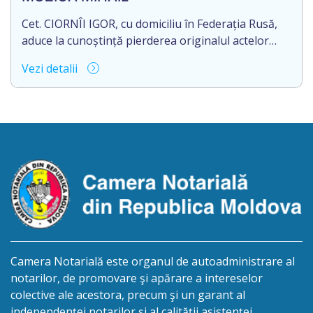
38.
Cet. CIORNÎI IGOR, cu domiciliu în Federația Rusă,
aduce la cunoștință pierderea originalul actelor
notariale: Contract de vînzare-cumpărare,
Vezi detalii
transmitere-primire a locuinței în proprietate
privată nr. 1791 din 11.11.1993, autentificat de BNS
or. Dondușeni.
Camera Notarială este organul de autoadministrare al
notarilor, de promovare şi apărare a intereselor
colective ale acestora, precum şi un garant al
independenței notarilor și al calității asistenței