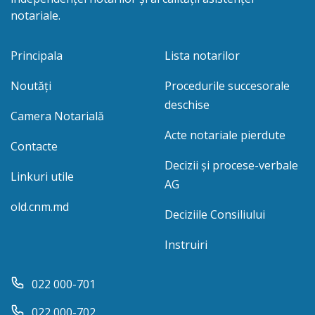
notariale.
Principala
Lista notarilor
Noutăți
Procedurile succesorale
deschise
Camera Notarială
Acte notariale pierdute
Contacte
Decizii și procese-verbale
Linkuri utile
AG
old.cnm.md
Deciziile Consiliului
Instruiri
022 000-701
022 000-702