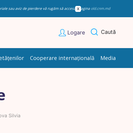
esoriale sau aviz de pierdere vă rugăm să accesați pagina
old.cnm.md
Caută
Logare
etățenilor
Cooperare internațională
Media
e
va Silvia