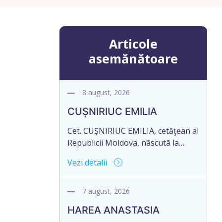
Articole
asemănătoare
8 august, 2026
CUȘNIRIUC EMILIA
Cet. CUȘNIRIUC EMILIA, cetăţean al
Republicii Moldova, născută la
19.07.1968, cod personal
Vezi detalii
2005037033108, domiciliată în
Republica Moldova, raionul Fălești,
satul Comarovca, aduce la
7 august, 2026
cunoștință pierderea originalului
HAREA ANASTASIA
actului notarial: Certificatului de