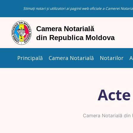
Stimați notari și utilizatori ai paginii web oficiale a Camerei Nota
Principală
Camera Notarială
Notarilor
A
Acte
Camera Notarială din