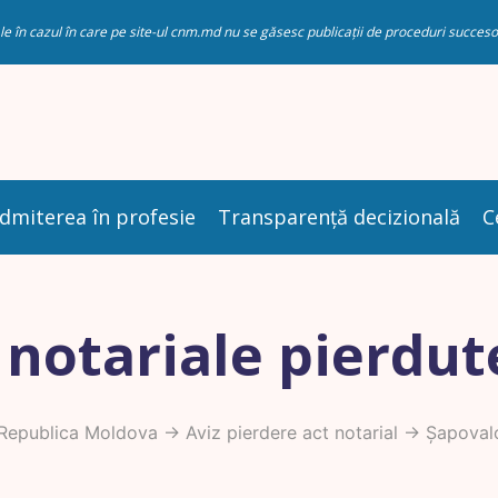
riale în cazul în care pe site-ul cnm.md nu se găsesc publicații de proceduri succ
dmiterea în profesie
Transparență decizională
C
 notariale pierdut
 Republica Moldova
->
Aviz pierdere act notarial
-> Șapovalo