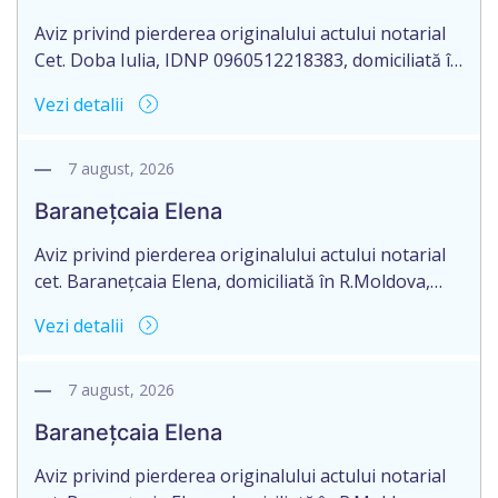
Aviz privind pierderea originalului actului notarial
Cet. Doba Iulia, IDNP 0960512218383, domiciliată în
Republicii Moldova, raionul Orhei, satul Susleni,
Vezi detalii
aduce la cunoștință pierderea originalului actului
notarial: certificate de moştenitor testamentar
nr.10516 din 01.08.2018 şi nr. 10494 din 01.08.2018,
7 august, 2026
eliberate de notarul Lencuţa Iulia, cu sediul în
Baranețcaia Elena
mun.Orhei, str.V.Mahu nr.143/1 pe numele Doba
Iulia.
Aviz privind pierderea originalului actului notarial
cet. Baranețcaia Elena, domiciliată în R.Moldova,
raionul Edineț, or.Cupcini, aduce la cunoștință
Vezi detalii
pierderea originalului actului notarial: contract de
vînzare-cumpărare nr.9325 din 11.08.2017
autentificat de notarul Nimerenco Silvia.
7 august, 2026
Baranețcaia Elena
Aviz privind pierderea originalului actului notarial