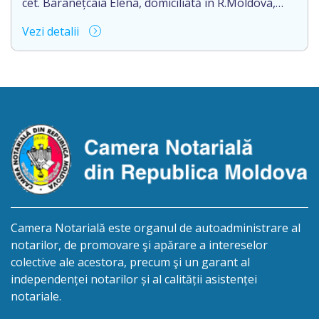
cet. Baranețcaia Elena, domiciliată în R.Moldova,
raionul Edineț, or.Cupcini, aduce la cunoștință
Vezi detalii
pierderea originalului actului notarial: contract de
vînzare-cumpărare nr.9324 din 11.08.2017
autentificat de notarul Nimerenco Silvia.
Camera Notarială este organul de autoadministrare al
notarilor, de promovare şi apărare a intereselor
colective ale acestora, precum şi un garant al
independenței notarilor și al calității asistenței
notariale.