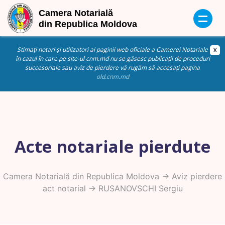
Stimați notari și utilizatori ai paginii web oficiale a Camerei Notariale
în cazul în care pe site-ul cnm.md nu se găsesc publicații de proceduri
succesoriale sau aviz de pierdere vă rugăm să accesați pagina
old.cnm.md
Acte notariale pierdute
Camera Notarială din Republica Moldova
->
Aviz pierdere
act notarial
-> RUSANOVSCHI Sergiu