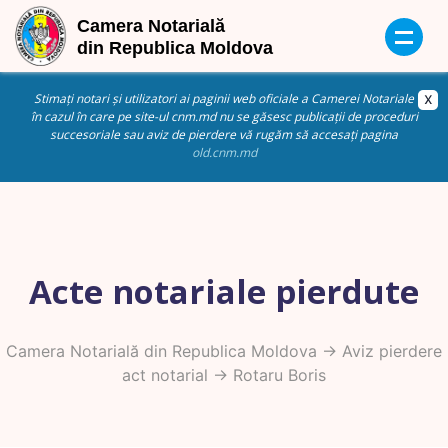
Stimați notari și utilizatori ai paginii web oficiale a Camerei Notariale
în cazul în care pe site-ul cnm.md nu se găsesc publicații de proceduri
succesoriale sau aviz de pierdere vă rugăm să accesați pagina
old.cnm.md
Acte notariale pierdute
Camera Notarială din Republica Moldova
->
Aviz pierdere
act notarial
-> Rotaru Boris