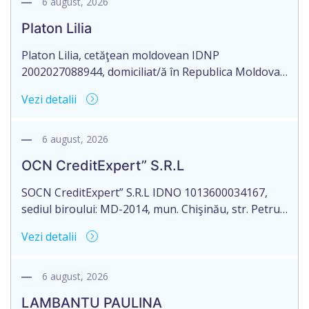
6 august, 2026
Platon Lilia
Platon Lilia, cetăţean moldovean IDNP
2002027088944, domiciliat/ă în Republica Moldova,
mun. Chişinău, str. Constantin Vârnav nr. 19, bl. 3,
Vezi detalii
ap. 1, identificat/ă prin buletinul de identitate
B01154122, eliberat la 29.10.2018 de Agenţia
Servicii Publice, anunţă pierderea Testamentului
6 august, 2026
nr. 2476 eliberat la data de 27.09.2016, de către
OCN CreditExpert” S.R.L
notarul Mamadjanova Tatiana, originalul căruia se
păstrează în arhiva […]
SOCN CreditExpert” S.R.L IDNO 1013600034167,
sediul biroului: MD-2014, mun. Chişinău, str. Petru
Rareş nr. 36, of. 141, Republica Moldova, aduce la
Vezi detalii
cunoștință pierderea originalului actului notarial:
Contractului de ipotecă nr. 1-301 din data de
26.03.2026, autentificat de notarul Dumbrava
6 august, 2026
Mariana, cu sediul în mun. Chişinău.
LAMBANTU PAULINA