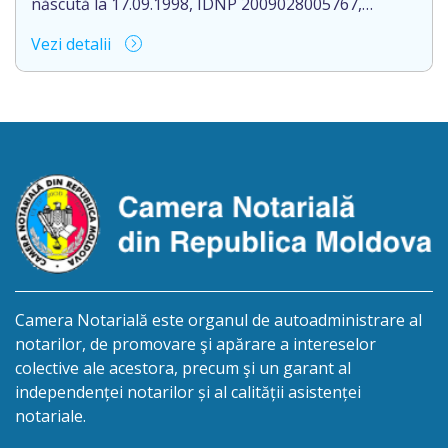
născută la 17.09.1998, IDNP 2009028005767,
domiciliat/ă în R. Moldova, or. Rezina, str. 1 Mai, nr.
Vezi detalii
19, ap. 407, aduce la cunoștință pierderea
originalului actului notarial: Contractul de donație
cu condiția viageră nr. 1-1660 din data de
29.12.2023, autentificat de Romanescu Mihail-
Notar, la biroul notarial din or. Rezina, str. 27 […]
Camera Notarială este organul de autoadministrare al
notarilor, de promovare şi apărare a intereselor
colective ale acestora, precum şi un garant al
independenței notarilor și al calității asistenței
notariale.