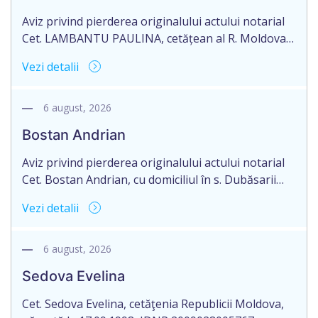
Aviz privind pierderea originalului actului notarial
Cet. LAMBANTU PAULINA, cetățean al R. Moldova,
data naşterii 21.07.1963, IDNP 2002089043679,
Vezi detalii
domiciliată în R. Moldova, r-nul Anenii Noi, satul
Floreni, aduce la cunoștință pierderea originalului
actului notarial: Certificatului de moștenitor
6 august, 2026
testamentar nr. 126 din 19.01.2004 eliberat de
Bostan Andrian
notarul din or. Sîngerei – G. Horoșaia (licența nr.
027).
Aviz privind pierderea originalului actului notarial
Cet. Bostan Andrian, cu domiciliul în s. Dubăsarii
Vechi, r-nul Criuleni aduce la cunoștință pierderea
Vezi detalii
originalului actului notarial: Certificatului de
moștenitor legal înregistrat cu nr. 4594 din
09.07.2010, eliberat de notarul public Petru
6 august, 2026
Chirtoacă, or. Criuleni, pe numele Bostan Ivan,
Sedova Evelina
decedat la 27.08.2024.
Cet. Sedova Evelina, cetăţenia Republicii Moldova,