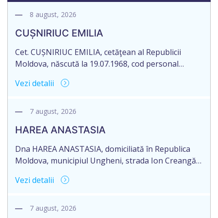
8 august, 2026
CUȘNIRIUC EMILIA
Cet. CUȘNIRIUC EMILIA, cetăţean al Republicii
Moldova, născută la 19.07.1968, cod personal
2005037033108, domiciliată în Republica Moldova,
Vezi detalii
raionul Fălești, satul Comarovca, aduce la
cunoștință pierderea originalului actului notarial:
Certificatului de moștenitor legal, înregistrat sub
7 august, 2026
nr. 196 la data de 16.03.2005, eliberat de notarul
HAREA ANASTASIA
Larisa Dogotari, cu sediul biroului în or. Fălești,
str.Ștefan cel Mare, 61.
Dna HAREA ANASTASIA, domiciliată în Republica
Moldova, municipiul Ungheni, strada Ion Creangă
nr. 17, ap. 21, în numele Dlui CUPCEA FIODOR,
Vezi detalii
domiciliat în Republica Moldova, raionul Orhei,
satul Seliște, aduce la cunoștință pierderea
originalului: Certificatului de moștenitor legal nr.
7 august, 2026