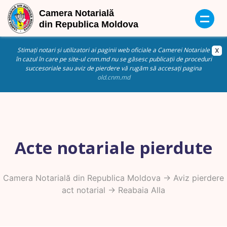
Stimați notari și utilizatori ai paginii web oficiale a Camerei Notariale
în cazul în care pe site-ul cnm.md nu se găsesc publicații de proceduri
succesoriale sau aviz de pierdere vă rugăm să accesați pagina
old.cnm.md
Acte notariale pierdute
Camera Notarială din Republica Moldova
->
Aviz pierdere
act notarial
-> Reabaia Alla