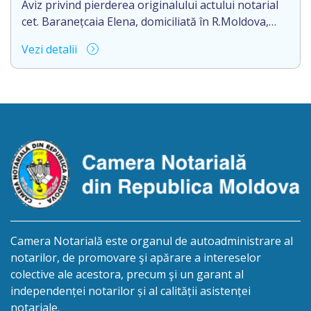
Aviz privind pierderea originalului actului notarial
cet. Baranețcaia Elena, domiciliată în R.Moldova,
raionul Edineț, or.Cupcini, aduce la cunoștință
Vezi detalii
pierderea originalului actului notarial: contract de
vînzare-cumpărare nr.9324 din 11.08.2017
autentificat de notarul Nimerenco Silvia.
Camera Notarială este organul de autoadministrare al
notarilor, de promovare şi apărare a intereselor
colective ale acestora, precum şi un garant al
independenței notarilor și al calității asistenței
notariale.