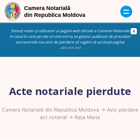
Stimați notari și utilizatori ai paginii web oficiale a Camerei Notariale
în cazul în care pe site-ul cnm.md nu se găsesc publicații de proceduri
succesoriale sau aviz de pierdere vă rugăm să accesați pagina
old.cnm.md
Acte notariale pierdute
Camera Notarială din Republica Moldova
->
Aviz pierdere
act notarial
-> Rața Maria