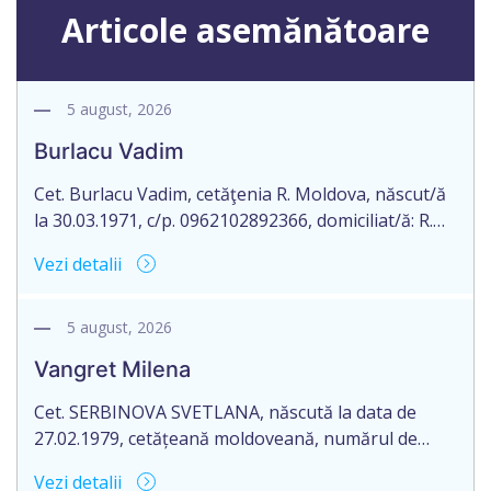
Articole asemănătoare
5 august, 2026
Burlacu Vadim
Cet. Burlacu Vadim, cetăţenia R. Moldova, născut/ă
la 30.03.1971, c/p. 0962102892366, domiciliat/ă: R.
Moldova, mun. Chișinău, strada Botanica Veche nr.
Vezi detalii
45, ap. 60, aduce la cunoștință pierderea
originalului actului notarial: certificatul de
moștenitor testamentar nr. 3056 eliberat la
5 august, 2026
30.05.2017 de către notarul public, Cornos Elena, cu
Vangret Milena
sediul or. Rezina, str. 27 August nr. 44, ap. […]
Cet. SERBINOVA SVETLANA, născută la data de
27.02.1979, cetățeană moldoveană, numărul de
identificare 0970407036288, posesoarea
Vezi detalii