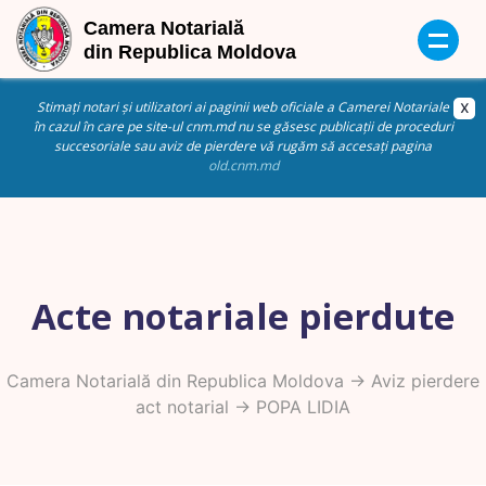
Stimați notari și utilizatori ai paginii web oficiale a Camerei Notariale
în cazul în care pe site-ul cnm.md nu se găsesc publicații de proceduri
succesoriale sau aviz de pierdere vă rugăm să accesați pagina
old.cnm.md
Acte notariale pierdute
Camera Notarială din Republica Moldova
->
Aviz pierdere
act notarial
-> POPA LIDIA