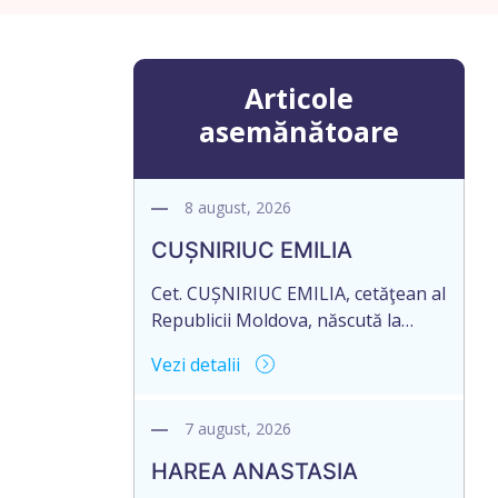
Articole
asemănătoare
8 august, 2026
CUȘNIRIUC EMILIA
Cet. CUȘNIRIUC EMILIA, cetăţean al
Republicii Moldova, născută la
19.07.1968, cod personal
Vezi detalii
2005037033108, domiciliată în
Republica Moldova, raionul Fălești,
satul Comarovca, aduce la
7 august, 2026
cunoștință pierderea originalului
HAREA ANASTASIA
actului notarial: Certificatului de