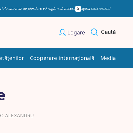
esoriale sau aviz de pierdere vă rugăm să accesați pagina
old.cnm.md
Caută
Logare
etățenilor
Cooperare internațională
Media
e
O ALEXANDRU