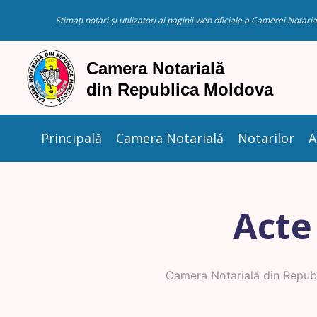
Stimați notari și utilizatori ai paginii web oficiale a Camerei Nota
Principală
Camera Notarială
Notarilor
A
Acte
Camera Notarială din Repub