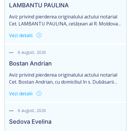
Mariana, cu sediul în mun. Chişinău.
LAMBANTU PAULINA
Aviz privind pierderea originalului actului notarial
Cet. LAMBANTU PAULINA, cetățean al R. Moldova,
data naşterii 21.07.1963, IDNP 2002089043679,
Vezi detalii
domiciliată în R. Moldova, r-nul Anenii Noi, satul
Floreni, aduce la cunoștință pierderea originalului
actului notarial: Certificatului de moștenitor
6 august, 2026
testamentar nr. 126 din 19.01.2004 eliberat de
Bostan Andrian
notarul din or. Sîngerei – G. Horoșaia (licența nr.
027).
Aviz privind pierderea originalului actului notarial
Cet. Bostan Andrian, cu domiciliul în s. Dubăsarii
Vechi, r-nul Criuleni aduce la cunoștință pierderea
Vezi detalii
originalului actului notarial: Certificatului de
moștenitor legal înregistrat cu nr. 4594 din
09.07.2010, eliberat de notarul public Petru
6 august, 2026
Chirtoacă, or. Criuleni, pe numele Bostan Ivan,
Sedova Evelina
decedat la 27.08.2024.