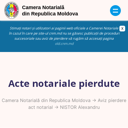
Stimați notari și utilizatori ai paginii web oficiale a Camerei Notariale
în cazul în care pe site-ul cnm.md nu se găsesc publicații de proceduri
succesoriale sau aviz de pierdere vă rugăm să accesați pagina
old.cnm.md
Acte notariale pierdute
Camera Notarială din Republica Moldova
->
Aviz pierdere
act notarial
-> NISTOR Alexandru