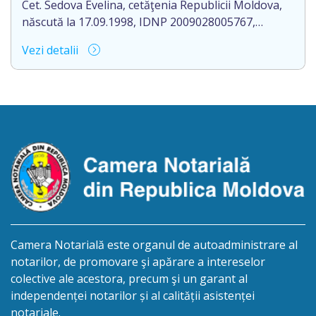
Cet. Sedova Evelina, cetăţenia Republicii Moldova,
născută la 17.09.1998, IDNP 2009028005767,
domiciliat/ă în R. Moldova, or. Rezina, str. 1 Mai, nr.
Vezi detalii
19, ap. 407, aduce la cunoștință pierderea
originalului actului notarial: Contractul de donație
cu condiția viageră nr. 1-1660 din data de
29.12.2023, autentificat de Romanescu Mihail-
Notar, la biroul notarial din or. Rezina, str. 27 […]
Camera Notarială este organul de autoadministrare al
notarilor, de promovare şi apărare a intereselor
colective ale acestora, precum şi un garant al
independenței notarilor și al calității asistenței
notariale.