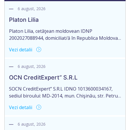
6 august, 2026
Platon Lilia
Platon Lilia, cetăţean moldovean IDNP
2002027088944, domiciliat/ă în Republica Moldova,
mun. Chişinău, str. Constantin Vârnav nr. 19, bl. 3,
Vezi detalii
ap. 1, identificat/ă prin buletinul de identitate
B01154122, eliberat la 29.10.2018 de Agenţia
Servicii Publice, anunţă pierderea Testamentului
6 august, 2026
nr. 2476 eliberat la data de 27.09.2016, de către
OCN CreditExpert” S.R.L
notarul Mamadjanova Tatiana, originalul căruia se
păstrează în arhiva […]
SOCN CreditExpert” S.R.L IDNO 1013600034167,
sediul biroului: MD-2014, mun. Chişinău, str. Petru
Rareş nr. 36, of. 141, Republica Moldova, aduce la
Vezi detalii
cunoștință pierderea originalului actului notarial:
Contractului de ipotecă nr. 1-301 din data de
26.03.2026, autentificat de notarul Dumbrava
6 august, 2026