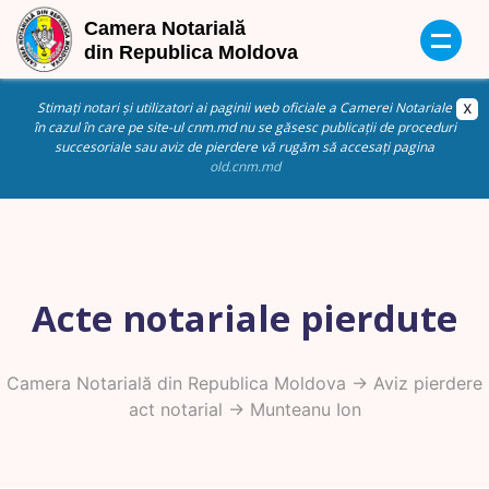
Stimați notari și utilizatori ai paginii web oficiale a Camerei Notariale
în cazul în care pe site-ul cnm.md nu se găsesc publicații de proceduri
succesoriale sau aviz de pierdere vă rugăm să accesați pagina
old.cnm.md
Acte notariale pierdute
Camera Notarială din Republica Moldova
->
Aviz pierdere
act notarial
-> Munteanu Ion