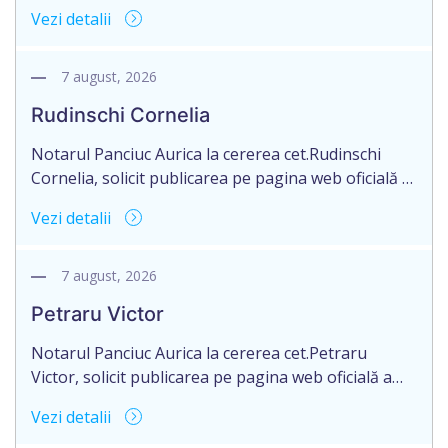
raionul Briceni, Republica Moldova, aduce la
Vezi detalii
cunoștință pierderea originalul actului notarial:
Contractul de vânzare-cumpărare a terenului
agricol nr. 1961 din 05.05.2016, autentificat de
7 august, 2026
notarul Strîmbu Valentina.
Rudinschi Cornelia
Notarul Panciuc Aurica la cererea cet.Rudinschi
Cornelia, solicit publicarea pe pagina web oficială a
Camerei Notariale www.cnm.mda. Avizului privind
Vezi detalii
pierderea originalului actului notarial cu următorul
conținut: Aviz privind pierderea originalului actului
notarial cet.Rudinschi Cornelia, domiciliată în
7 august, 2026
Republica Moldova, mun.Bălți, str.D.Caraciobanu,
Petraru Victor
nr.52, aduce la cunoștință pierderea originalului
actului notarial: Contractului de donație nr.4493 din
Notarul Panciuc Aurica la cererea cet.Petraru
28.07.2017.––––––––––––––––– Plata […]
Victor, solicit publicarea pe pagina web oficială a
Camerei Notariale www.cnm.mda. Avizului privind
Vezi detalii
pierderea originalului actului notarial cu următorul