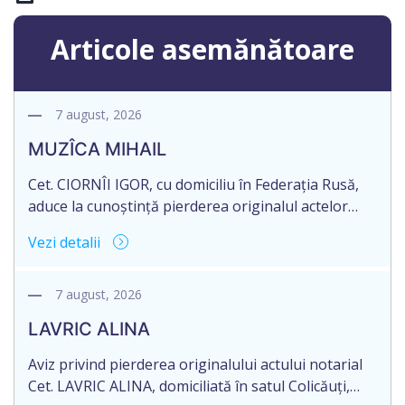
Articole asemănătoare
7 august, 2026
MUZÎCA MIHAIL
Cet. CIORNÎI IGOR, cu domiciliu în Federația Rusă,
aduce la cunoștință pierderea originalul actelor
notariale: Contract de vînzare-cumpărare,
Vezi detalii
transmitere-primire a locuinței în proprietate
privată nr. 1791 din 11.11.1993, autentificat de BNS
or. Dondușeni.
7 august, 2026
LAVRIC ALINA
Aviz privind pierderea originalului actului notarial
Cet. LAVRIC ALINA, domiciliată în satul Colicăuți,