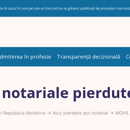
riale în cazul în care pe site-ul cnm.md nu se găsesc publicații de proceduri succ
dmiterea în profesie
Transparență decizională
C
 notariale pierdut
n Republica Moldova
->
Aviz pierdere act notarial
-> MOVIL