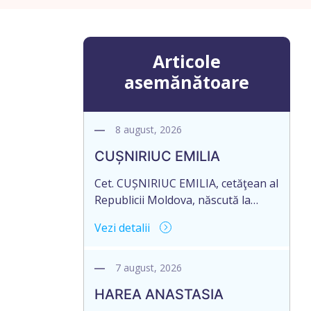
Articole
asemănătoare
8 august, 2026
CUȘNIRIUC EMILIA
Cet. CUȘNIRIUC EMILIA, cetăţean al
Republicii Moldova, născută la
19.07.1968, cod personal
Vezi detalii
2005037033108, domiciliată în
Republica Moldova, raionul Fălești,
satul Comarovca, aduce la
7 august, 2026
cunoștință pierderea originalului
HAREA ANASTASIA
actului notarial: Certificatului de