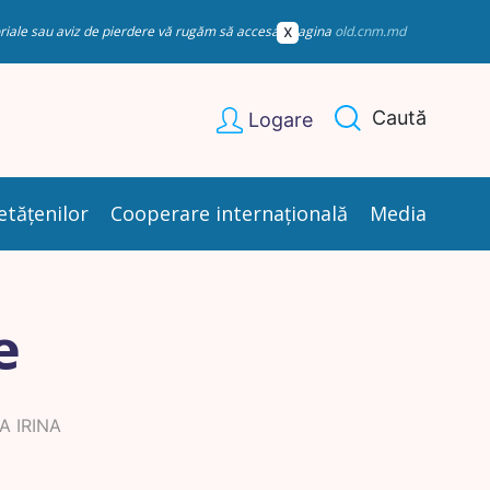
esoriale sau aviz de pierdere vă rugăm să accesați pagina
old.cnm.md
Caută
Logare
etățenilor
Cooperare internațională
Media
e
A IRINA