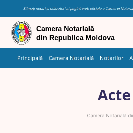
Stimați notari și utilizatori ai paginii web oficiale a Camerei Nota
Principală
Camera Notarială
Notarilor
A
Acte
Camera Notarială di