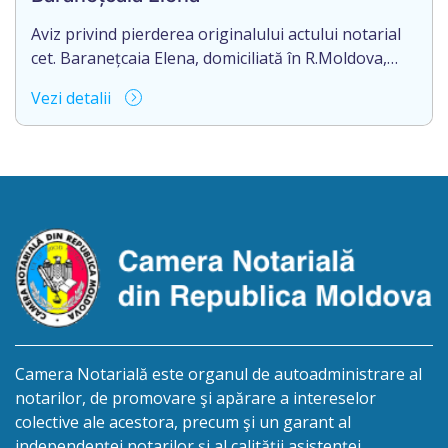
Aviz privind pierderea originalului actului notarial
cet. Baranețcaia Elena, domiciliată în R.Moldova,
raionul Edineț, or.Cupcini, aduce la cunoștință
Vezi detalii
pierderea originalului actului notarial: contract de
vînzare-cumpărare nr.9324 din 11.08.2017
autentificat de notarul Nimerenco Silvia.
Camera Notarială este organul de autoadministrare al
notarilor, de promovare şi apărare a intereselor
colective ale acestora, precum şi un garant al
independenței notarilor și al calității asistenței