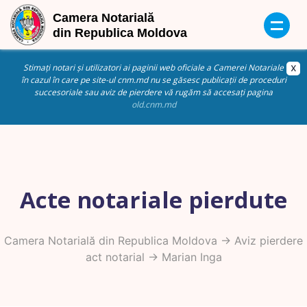
Stimați notari și utilizatori ai paginii web oficiale a Camerei Notariale
în cazul în care pe site-ul cnm.md nu se găsesc publicații de proceduri
succesoriale sau aviz de pierdere vă rugăm să accesați pagina
old.cnm.md
Acte notariale pierdute
Camera Notarială din Republica Moldova
->
Aviz pierdere
act notarial
-> Marian Inga