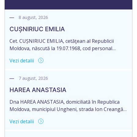
8 august, 2026
CUȘNIRIUC EMILIA
Cet. CUȘNIRIUC EMILIA, cetăţean al Republicii
Moldova, născută la 19.07.1968, cod personal
2005037033108, domiciliată în Republica Moldova,
Vezi detalii
raionul Fălești, satul Comarovca, aduce la
cunoștință pierderea originalului actului notarial:
Certificatului de moștenitor legal, înregistrat sub
7 august, 2026
nr. 196 la data de 16.03.2005, eliberat de notarul
HAREA ANASTASIA
Larisa Dogotari, cu sediul biroului în or. Fălești,
str.Ștefan cel Mare, 61.
Dna HAREA ANASTASIA, domiciliată în Republica
Moldova, municipiul Ungheni, strada Ion Creangă
nr. 17, ap. 21, în numele Dlui CUPCEA FIODOR,
Vezi detalii
domiciliat în Republica Moldova, raionul Orhei,
satul Seliște, aduce la cunoștință pierderea