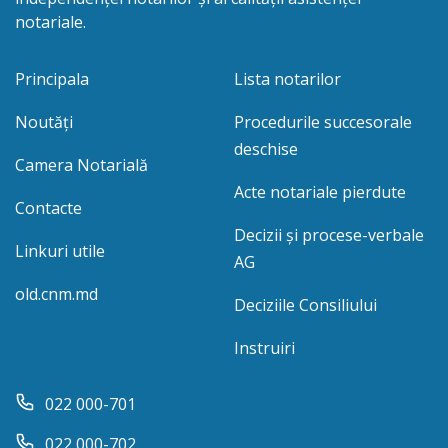
notariale.
Principala
Lista notarilor
Noutăți
Procedurile succesorale
deschise
Camera Notarială
Acte notariale pierdute
Contacte
Decizii și procese-verbale
Linkuri utile
AG
old.cnm.md
Deciziile Consiliului
Instruiri
022 000-701
022 000-702