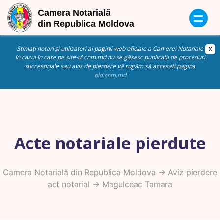
Stimați notari și utilizatori ai paginii web oficiale a Camerei Notariale
în cazul în care pe site-ul cnm.md nu se găsesc publicații de proceduri
succesoriale sau aviz de pierdere vă rugăm să accesați pagina
old.cnm.md
Acte notariale pierdute
Camera Notarială din Republica Moldova
->
Aviz pierdere
act notarial
-> Magulceac Tamara