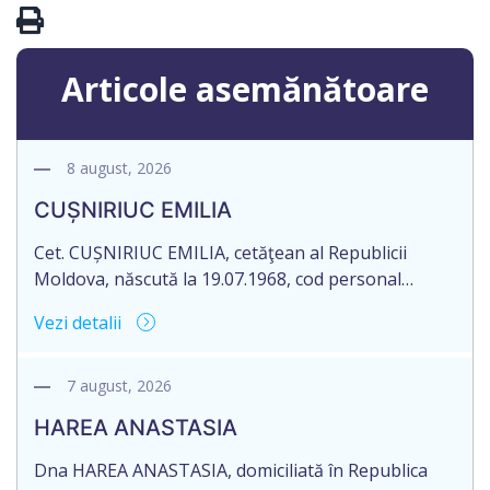
Articole asemănătoare
8 august, 2026
CUȘNIRIUC EMILIA
Cet. CUȘNIRIUC EMILIA, cetăţean al Republicii
Moldova, născută la 19.07.1968, cod personal
2005037033108, domiciliată în Republica Moldova,
Vezi detalii
raionul Fălești, satul Comarovca, aduce la
cunoștință pierderea originalului actului notarial:
Certificatului de moștenitor legal, înregistrat sub
7 august, 2026
nr. 196 la data de 16.03.2005, eliberat de notarul
HAREA ANASTASIA
Larisa Dogotari, cu sediul biroului în or. Fălești,
str.Ștefan cel Mare, 61.
Dna HAREA ANASTASIA, domiciliată în Republica