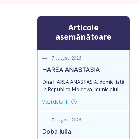
Articole
asemănătoare
7 august, 2026
HAREA ANASTASIA
Dna HAREA ANASTASIA, domiciliată
în Republica Moldova, municipiul
Ungheni, strada Ion Creangă nr.
Vezi detalii
17, ap. 21, în numele Dlui CUPCEA
FIODOR, domiciliat în Republica
Moldova, raionul Orhei, satul
7 august, 2026
Seliște, aduce la cunoștință
Doba Iulia
pierderea originalului: Certificatului