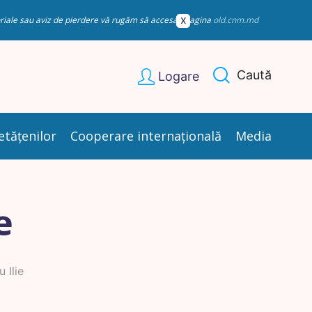
esoriale sau aviz de pierdere vă rugăm să accesați pagina
old.cnm.md
Caută
Logare
etățenilor
Cooperare internațională
Media
e
 Ilie