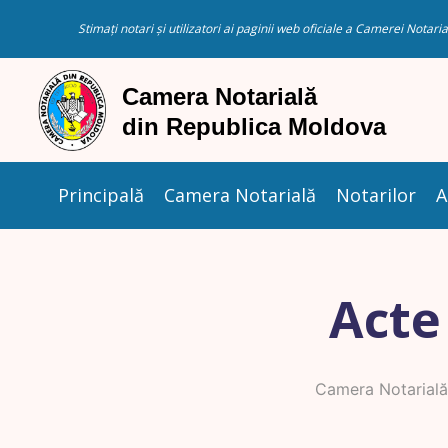
Stimați notari și utilizatori ai paginii web oficiale a Camerei Nota
Principală
Camera Notarială
Notarilor
A
Acte
Camera Notarială