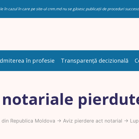
riale în cazul în care pe site-ul cnm.md nu se găsesc publicații de proceduri succ
dmiterea în profesie
Transparență decizională
C
 notariale pierdut
 din Republica Moldova
->
Aviz pierdere act notarial
-> Lupu