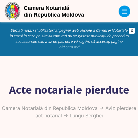
Stimați notari și utilizatori ai paginii web oficiale a Camerei Notariale
în cazul în care pe site-ul cnm.md nu se găsesc publicații de proceduri
succesoriale sau aviz de pierdere vă rugăm să accesați pagina
old.cnm.md
Acte notariale pierdute
Camera Notarială din Republica Moldova
->
Aviz pierdere
act notarial
-> Lungu Serghei