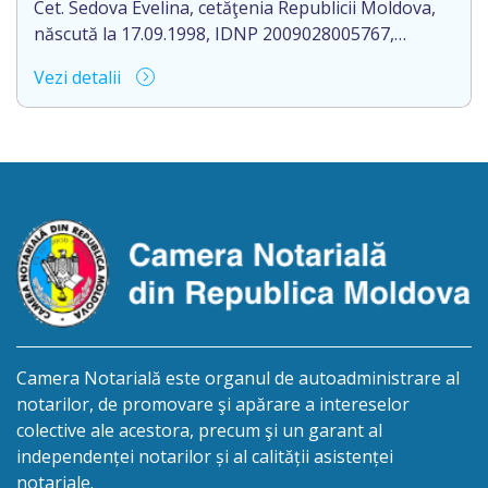
Cet. Sedova Evelina, cetăţenia Republicii Moldova,
născută la 17.09.1998, IDNP 2009028005767,
domiciliat/ă în R. Moldova, or. Rezina, str. 1 Mai, nr.
Vezi detalii
19, ap. 407, aduce la cunoștință pierderea
originalului actului notarial: Contractul de donație
cu condiția viageră nr. 1-1660 din data de
29.12.2023, autentificat de Romanescu Mihail-
Notar, la biroul notarial din or. Rezina, str. 27 […]
Camera Notarială este organul de autoadministrare al
notarilor, de promovare şi apărare a intereselor
colective ale acestora, precum şi un garant al
independenței notarilor și al calității asistenței
notariale.