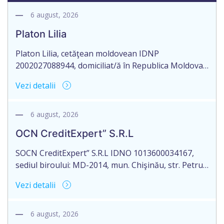
6 august, 2026
Platon Lilia
Platon Lilia, cetăţean moldovean IDNP
2002027088944, domiciliat/ă în Republica Moldova,
mun. Chişinău, str. Constantin Vârnav nr. 19, bl. 3,
Vezi detalii
ap. 1, identificat/ă prin buletinul de identitate
B01154122, eliberat la 29.10.2018 de Agenţia
Servicii Publice, anunţă pierderea Testamentului
6 august, 2026
nr. 2476 eliberat la data de 27.09.2016, de către
OCN CreditExpert” S.R.L
notarul Mamadjanova Tatiana, originalul căruia se
păstrează în arhiva […]
SOCN CreditExpert” S.R.L IDNO 1013600034167,
sediul biroului: MD-2014, mun. Chişinău, str. Petru
Rareş nr. 36, of. 141, Republica Moldova, aduce la
Vezi detalii
cunoștință pierderea originalului actului notarial:
Contractului de ipotecă nr. 1-301 din data de
26.03.2026, autentificat de notarul Dumbrava
6 august, 2026