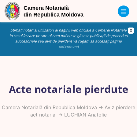
Stimați notari și utilizatori ai paginii web oficiale a Camerei Notariale
în cazul în care pe site-ul cnm.md nu se găsesc publicații de proceduri
succesoriale sau aviz de pierdere vă rugăm să accesați pagina
old.cnm.md
Acte notariale pierdute
Camera Notarială din Republica Moldova
->
Aviz pierdere
act notarial
-> LUCHIAN Anatolie