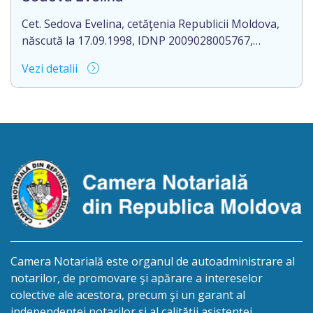
decedat la 27.08.2024.
Cet. Sedova Evelina, cetăţenia Republicii Moldova,
născută la 17.09.1998, IDNP 2009028005767,
domiciliat/ă în R. Moldova, or. Rezina, str. 1 Mai, nr.
Vezi detalii
19, ap. 407, aduce la cunoștință pierderea
originalului actului notarial: Contractul de donație
cu condiția viageră nr. 1-1660 din data de
29.12.2023, autentificat de Romanescu Mihail-
Notar, la biroul notarial din or. Rezina, str. 27 […]
Camera Notarială este organul de autoadministrare al
notarilor, de promovare şi apărare a intereselor
colective ale acestora, precum şi un garant al
independenței notarilor și al calității asistenței