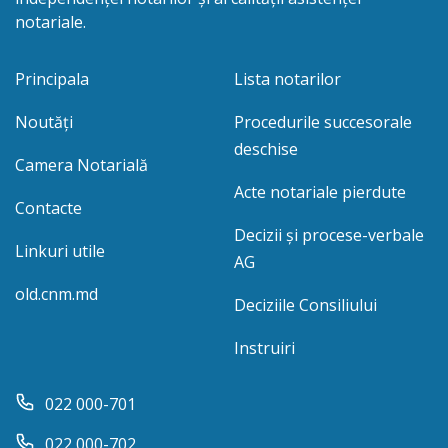
notariale.
Principala
Lista notarilor
Noutăți
Procedurile succesorale
deschise
Camera Notarială
Acte notariale pierdute
Contacte
Decizii și procese-verbale
Linkuri utile
AG
old.cnm.md
Deciziile Consiliului
Instruiri
022 000-701
022 000-702