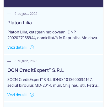
6 august, 2026
Platon Lilia
Platon Lilia, cetăţean moldovean IDNP
2002027088944, domiciliat/ă în Republica Moldova,
mun. Chişinău, str. Constantin Vârnav nr. 19, bl. 3,
Vezi detalii
ap. 1, identificat/ă prin buletinul de identitate
B01154122, eliberat la 29.10.2018 de Agenţia
Servicii Publice, anunţă pierderea Testamentului
6 august, 2026
nr. 2476 eliberat la data de 27.09.2016, de către
OCN CreditExpert” S.R.L
notarul Mamadjanova Tatiana, originalul căruia se
păstrează în arhiva […]
SOCN CreditExpert” S.R.L IDNO 1013600034167,
sediul biroului: MD-2014, mun. Chişinău, str. Petru
Rareş nr. 36, of. 141, Republica Moldova, aduce la
Vezi detalii
cunoștință pierderea originalului actului notarial:
Contractului de ipotecă nr. 1-301 din data de