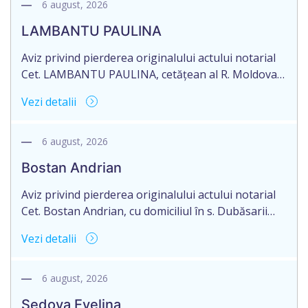
26.03.2026, autentificat de notarul Dumbrava
6 august, 2026
Mariana, cu sediul în mun. Chişinău.
LAMBANTU PAULINA
Aviz privind pierderea originalului actului notarial
Cet. LAMBANTU PAULINA, cetățean al R. Moldova,
data naşterii 21.07.1963, IDNP 2002089043679,
Vezi detalii
domiciliată în R. Moldova, r-nul Anenii Noi, satul
Floreni, aduce la cunoștință pierderea originalului
actului notarial: Certificatului de moștenitor
6 august, 2026
testamentar nr. 126 din 19.01.2004 eliberat de
Bostan Andrian
notarul din or. Sîngerei – G. Horoșaia (licența nr.
027).
Aviz privind pierderea originalului actului notarial
Cet. Bostan Andrian, cu domiciliul în s. Dubăsarii
Vechi, r-nul Criuleni aduce la cunoștință pierderea
Vezi detalii
originalului actului notarial: Certificatului de
moștenitor legal înregistrat cu nr. 4594 din
09.07.2010, eliberat de notarul public Petru
6 august, 2026
Chirtoacă, or. Criuleni, pe numele Bostan Ivan,
Sedova Evelina