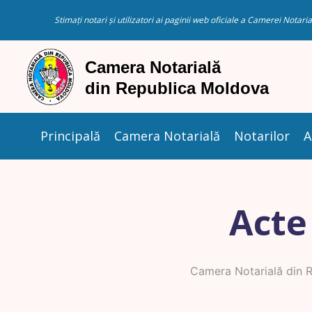
Stimați notari și utilizatori ai paginii web oficiale a Camerei Nota
Principală
Camera Notarială
Notarilor
A
Acte
Camera Notarială din 