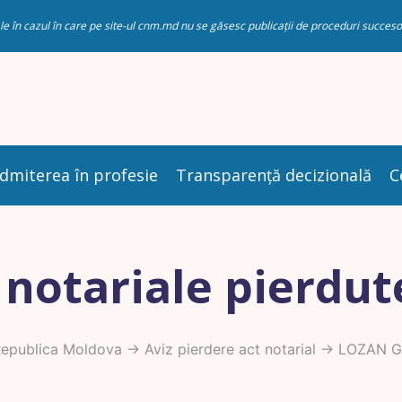
riale în cazul în care pe site-ul cnm.md nu se găsesc publicații de proceduri succ
dmiterea în profesie
Transparență decizională
C
 notariale pierdut
Republica Moldova
->
Aviz pierdere act notarial
-> LOZAN G