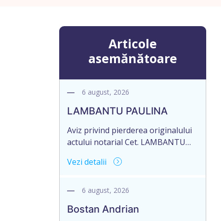
Articole
asemănătoare
6 august, 2026
LAMBANTU PAULINA
Aviz privind pierderea originalului
actului notarial Cet. LAMBANTU
PAULINA, cetățean al R. Moldova,
Vezi detalii
data naşterii 21.07.1963, IDNP
2002089043679, domiciliată în R.
Moldova, r-nul Anenii Noi, satul
6 august, 2026
Floreni, aduce la cunoștință
Bostan Andrian
pierderea originalului actului