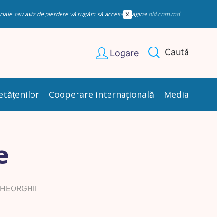
esoriale sau aviz de pierdere vă rugăm să accesați pagina
old.cnm.md
Caută
Logare
etățenilor
Cooperare internațională
Media
e
HEORGHII