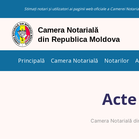
Stimați notari și utilizatori ai paginii web oficiale a Camerei Nota
Principală
Camera Notarială
Notarilor
A
Acte
Camera Notarială di