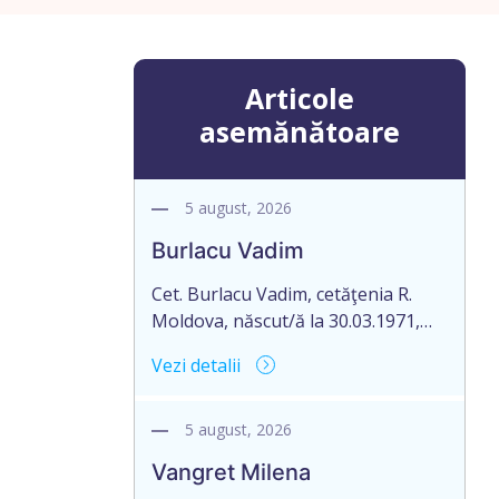
Articole
asemănătoare
5 august, 2026
Burlacu Vadim
Cet. Burlacu Vadim, cetăţenia R.
Moldova, născut/ă la 30.03.1971,
c/p. 0962102892366, domiciliat/ă: R.
Vezi detalii
Moldova, mun. Chișinău, strada
Botanica Veche nr. 45, ap. 60, aduce
la cunoștință pierderea originalului
5 august, 2026
actului notarial: certificatul de
Vangret Milena
moștenitor testamentar nr. 3056