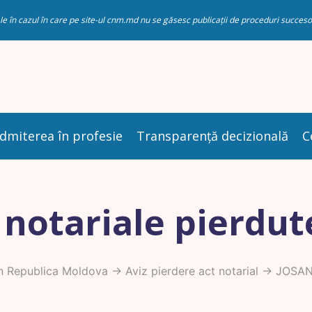
riale în cazul în care pe site-ul cnm.md nu se găsesc publicații de proceduri succ
dmiterea în profesie
Transparență decizională
C
 notariale pierdut
n Republica Moldova
->
Aviz pierdere act notarial
-> JOSAN