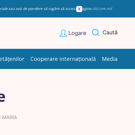
esoriale sau aviz de pierdere vă rugăm să accesați pagina
old.cnm.md
Caută
Logare
etățenilor
Cooperare internațională
Media
e
 MARIA