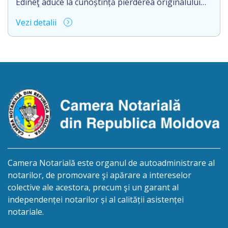
Edineţ aduce la cunoștință pierderea originalului
actului notarial: Certificat de moştenitor
Vezi detalii
testamentar nr. 54 din 05.01.2001 eliberat de
notarul Morea Galina pe numele cet. PAŞA Ion.
Camera Notarială este organul de autoadministrare al
notarilor, de promovare şi apărare a intereselor
colective ale acestora, precum şi un garant al
independenței notarilor și al calității asistenței
notariale.