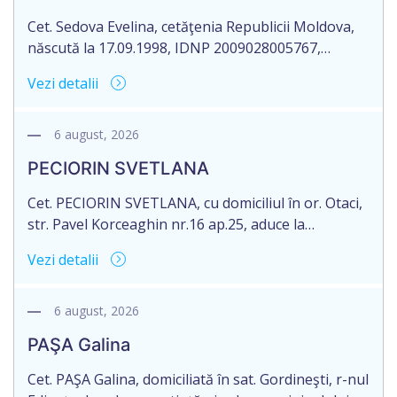
Cet. Sedova Evelina, cetăţenia Republicii Moldova,
născută la 17.09.1998, IDNP 2009028005767,
domiciliat/ă în R. Moldova, or. Rezina, str. 1 Mai, nr.
Vezi detalii
19, ap. 407, aduce la cunoștință pierderea
originalului actului notarial: Contractul de donație
cu condiția viageră nr. 1-1660 din data de
6 august, 2026
29.12.2023, autentificat de Romanescu Mihail-
PECIORIN SVETLANA
Notar, la biroul notarial din or. Rezina, str. 27 […]
Cet. PECIORIN SVETLANA, cu domiciliul în or. Otaci,
str. Pavel Korceaghin nr.16 ap.25, aduce la
cunoștință pierderea originalului actului notarial:
Vezi detalii
Contract de schimb din data de 11.11.2025 nr. 1-362.
6 august, 2026
PAŞA Galina
Cet. PAŞA Galina, domiciliată în sat. Gordineşti, r-nul