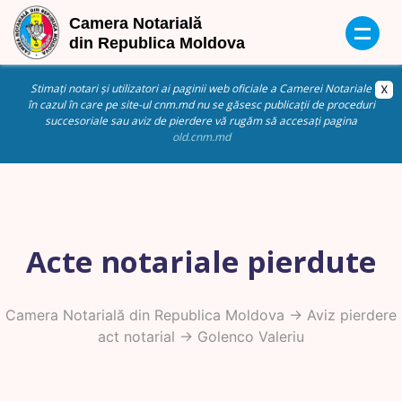
Stimați notari și utilizatori ai paginii web oficiale a Camerei Notariale
în cazul în care pe site-ul cnm.md nu se găsesc publicații de proceduri
succesoriale sau aviz de pierdere vă rugăm să accesați pagina
old.cnm.md
Acte notariale pierdute
Camera Notarială din Republica Moldova
->
Aviz pierdere
act notarial
-> Golenco Valeriu