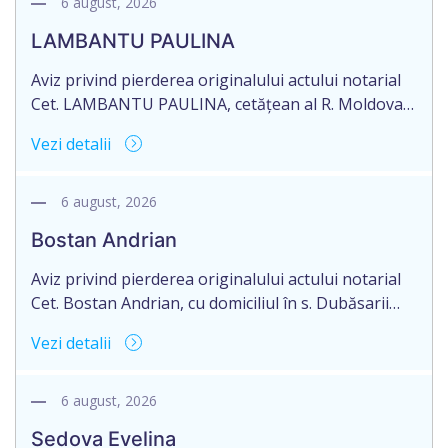
6 august, 2026
LAMBANTU PAULINA
Aviz privind pierderea originalului actului notarial
Cet. LAMBANTU PAULINA, cetățean al R. Moldova,
data naşterii 21.07.1963, IDNP 2002089043679,
Vezi detalii
domiciliată în R. Moldova, r-nul Anenii Noi, satul
Floreni, aduce la cunoștință pierderea originalului
actului notarial: Certificatului de moștenitor
6 august, 2026
testamentar nr. 126 din 19.01.2004 eliberat de
Bostan Andrian
notarul din or. Sîngerei – G. Horoșaia (licența nr.
027).
Aviz privind pierderea originalului actului notarial
Cet. Bostan Andrian, cu domiciliul în s. Dubăsarii
Vechi, r-nul Criuleni aduce la cunoștință pierderea
Vezi detalii
originalului actului notarial: Certificatului de
moștenitor legal înregistrat cu nr. 4594 din
09.07.2010, eliberat de notarul public Petru
6 august, 2026
Chirtoacă, or. Criuleni, pe numele Bostan Ivan,
Sedova Evelina
decedat la 27.08.2024.