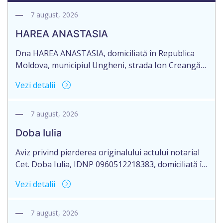
7 august, 2026
HAREA ANASTASIA
Dna HAREA ANASTASIA, domiciliată în Republica
Moldova, municipiul Ungheni, strada Ion Creangă
nr. 17, ap. 21, în numele Dlui CUPCEA FIODOR,
Vezi detalii
domiciliat în Republica Moldova, raionul Orhei,
satul Seliște, aduce la cunoștință pierderea
originalului: Certificatului de moștenitor legal nr.
7 august, 2026
3232 din 25.06.2003, eliberat de notarul Bejenar
Doba Iulia
Tatiana, cu sediul biroului în mun. Orhei, RM.
Aviz privind pierderea originalului actului notarial
Cet. Doba Iulia, IDNP 0960512218383, domiciliată în
Republicii Moldova, raionul Orhei, satul Susleni,
Vezi detalii
aduce la cunoștință pierderea originalului actului
notarial: certificate de moştenitor testamentar
nr.10516 din 01.08.2018 şi nr. 10494 din 01.08.2018,
7 august, 2026