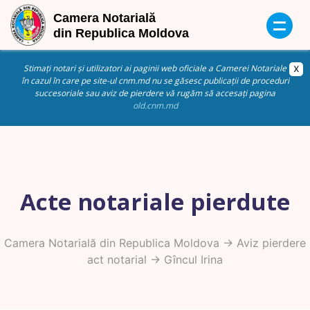
Stimați notari și utilizatori ai paginii web oficiale a Camerei Notariale
în cazul în care pe site-ul cnm.md nu se găsesc publicații de proceduri
succesoriale sau aviz de pierdere vă rugăm să accesați pagina
old.cnm.md
Acte notariale pierdute
Camera Notarială din Republica Moldova
->
Aviz pierdere
act notarial
-> Gîncul Irina