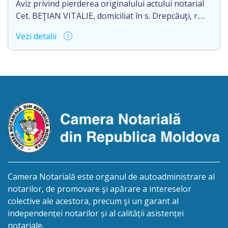
Aviz privind pierderea originalului actului notarial
Cet. BEŢIAN VITALIE, domiciliat în s. Drepcăuţi, r.
Briceni, Republica Moldova, aduce la cunoștință
Vezi detalii
pierderea originalul actului notarial: Certificatului
de moștenitor legal nr. 9190 din 16.11.2005, eliberat
de notarul Strîmbu Valentina, pe numele Rotari
Lidia.
Camera Notarială este organul de autoadministrare al
notarilor, de promovare şi apărare a intereselor
colective ale acestora, precum şi un garant al
independenței notarilor și al calității asistenței
notariale.