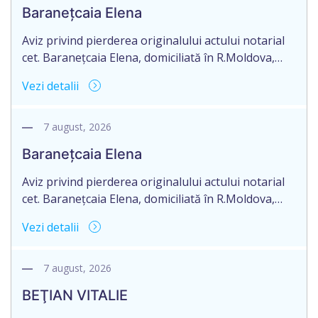
eliberate de notarul Lencuţa Iulia, cu sediul în
Baranețcaia Elena
mun.Orhei, str.V.Mahu nr.143/1 pe numele Doba
Iulia.
Aviz privind pierderea originalului actului notarial
cet. Baranețcaia Elena, domiciliată în R.Moldova,
raionul Edineț, or.Cupcini, aduce la cunoștință
Vezi detalii
pierderea originalului actului notarial: contract de
vînzare-cumpărare nr.9325 din 11.08.2017
autentificat de notarul Nimerenco Silvia.
7 august, 2026
Baranețcaia Elena
Aviz privind pierderea originalului actului notarial
cet. Baranețcaia Elena, domiciliată în R.Moldova,
raionul Edineț, or.Cupcini, aduce la cunoștință
Vezi detalii
pierderea originalului actului notarial: contract de
vînzare-cumpărare nr.9324 din 11.08.2017
autentificat de notarul Nimerenco Silvia.
7 august, 2026
BEŢIAN VITALIE