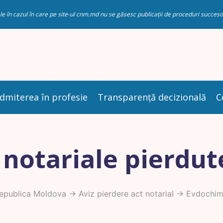
riale în cazul în care pe site-ul cnm.md nu se găsesc publicații de proceduri succ
dmiterea în profesie
Transparență decizională
C
 notariale pierdut
Republica Moldova
->
Aviz pierdere act notarial
-> Evdochim