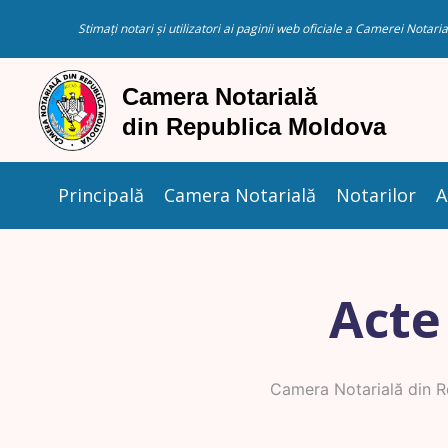
Stimați notari și utilizatori ai paginii web oficiale a Camerei Nota
Principală
Camera Notarială
Notarilor
A
Acte
Camera Notarială din 