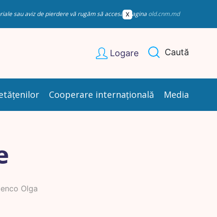
esoriale sau aviz de pierdere vă rugăm să accesați pagina
old.cnm.md
Caută
Logare
etățenilor
Cooperare internațională
Media
e
enco Olga