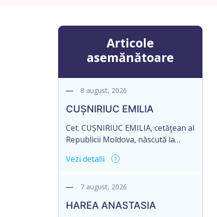
Articole
asemănătoare
8 august, 2026
CUȘNIRIUC EMILIA
Cet. CUȘNIRIUC EMILIA, cetăţean al
Republicii Moldova, născută la
19.07.1968, cod personal
Vezi detalii
2005037033108, domiciliată în
Republica Moldova, raionul Fălești,
satul Comarovca, aduce la
7 august, 2026
cunoștință pierderea originalului
HAREA ANASTASIA
actului notarial: Certificatului de