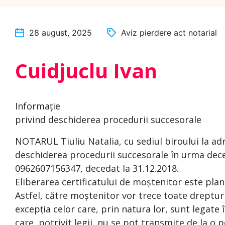
28 august, 2025
Aviz pierdere act notarial
Cuidjuclu Ivan
Informație
privind deschiderea procedurii succesorale
NOTARUL Tiuliu Natalia, cu sediul biroului la ad
deschiderea procedurii succesorale în urma deces
0962607156347, decedat la 31.12.2018.
Eliberarea certificatului de moștenitor este plan
Astfel, către moștenitor vor trece toate drepturi
excepția celor care, prin natura lor, sunt legat
care, potrivit legii, nu se pot transmite de la o p