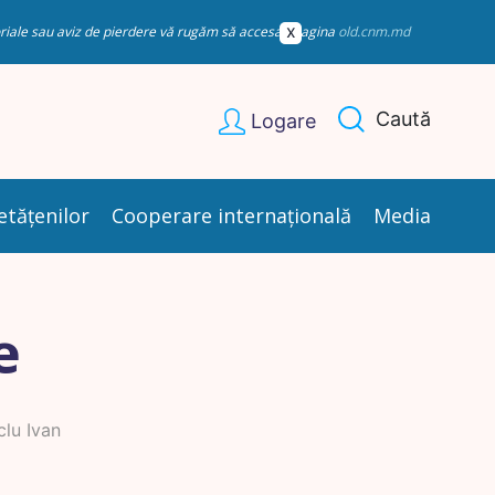
esoriale sau aviz de pierdere vă rugăm să accesați pagina
old.cnm.md
Caută
Logare
etățenilor
Cooperare internațională
Media
e
clu Ivan