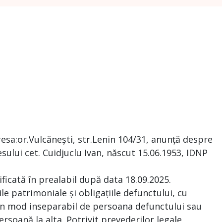
resa:or.Vulcănești, str.Lenin 104/31, anunță despre
ului cet. Cuidjuclu Ivan, născut 15.06.1953, IDNP
ificată în prealabil după data 18.09.2025.
le patrimoniale și obligațiile defunctului, cu
e în mod inseparabil de persoana defunctului sau
ersoană la alta. Potrivit prevederilor legale,