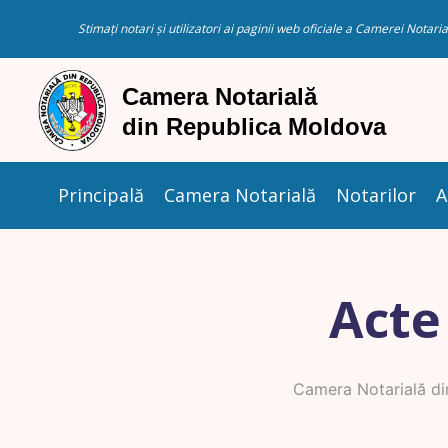
Stimați notari și utilizatori ai paginii web oficiale a Camerei Nota
Principală
Camera Notarială
Notarilor
A
Acte
Camera Notarială d