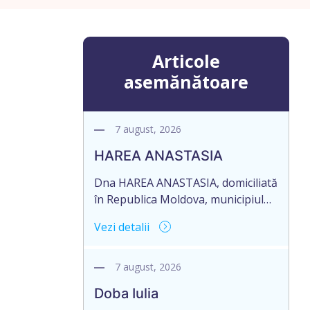
Articole
asemănătoare
7 august, 2026
HAREA ANASTASIA
Dna HAREA ANASTASIA, domiciliată
în Republica Moldova, municipiul
Ungheni, strada Ion Creangă nr.
Vezi detalii
17, ap. 21, în numele Dlui CUPCEA
FIODOR, domiciliat în Republica
Moldova, raionul Orhei, satul
7 august, 2026
Seliște, aduce la cunoștință
Doba Iulia
pierderea originalului: Certificatului