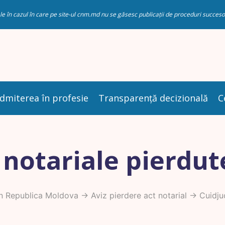
riale în cazul în care pe site-ul cnm.md nu se găsesc publicații de proceduri succ
dmiterea în profesie
Transparență decizională
C
 notariale pierdut
in Republica Moldova
->
Aviz pierdere act notarial
-> Cuidju