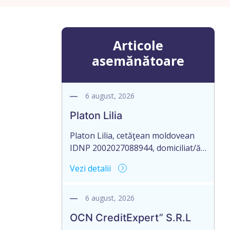
Articole
asemănătoare
6 august, 2026
Platon Lilia
Platon Lilia, cetăţean moldovean
IDNP 2002027088944, domiciliat/ă
în Republica Moldova, mun.
Vezi detalii
Chişinău, str. Constantin Vârnav nr.
19, bl. 3, ap. 1, identificat/ă prin
buletinul de identitate B01154122,
6 august, 2026
eliberat la 29.10.2018 de Agenţia
OCN CreditExpert” S.R.L
Servicii Publice, anunţă pierderea