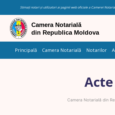
Stimați notari și utilizatori ai paginii web oficiale a Camerei Nota
Principală
Camera Notarială
Notarilor
A
Acte
Camera Notarială din R