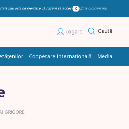
esoriale sau aviz de pierdere vă rugăm să accesați pagina
old.cnm.md
Caută
Logare
etățenilor
Cooperare internațională
Media
e
I GRIGORE