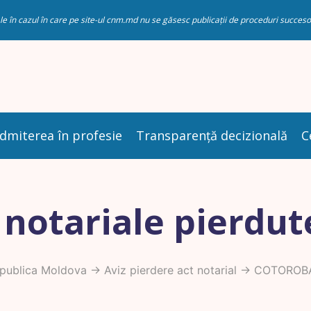
riale în cazul în care pe site-ul cnm.md nu se găsesc publicații de proceduri succ
dmiterea în profesie
Transparență decizională
C
 notariale pierdut
epublica Moldova
->
Aviz pierdere act notarial
-> COTOROBA