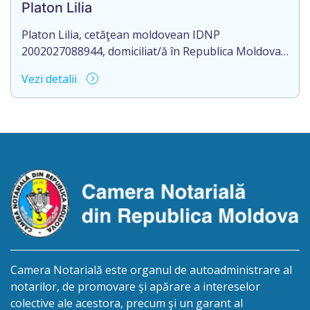
Platon Lilia
orș. Anenii Noi.
Platon Lilia, cetăţean moldovean IDNP
2002027088944, domiciliat/ă în Republica Moldova,
mun. Chişinău, str. Constantin Vârnav nr. 19, bl. 3,
Vezi detalii
ap. 1, identificat/ă prin buletinul de identitate
B01154122, eliberat la 29.10.2018 de Agenţia
Servicii Publice, anunţă pierderea Testamentului
nr. 2476 eliberat la data de 27.09.2016, de către
notarul Mamadjanova Tatiana, originalul căruia se
păstrează în arhiva […]
Camera Notarială este organul de autoadministrare al
notarilor, de promovare şi apărare a intereselor
colective ale acestora, precum şi un garant al