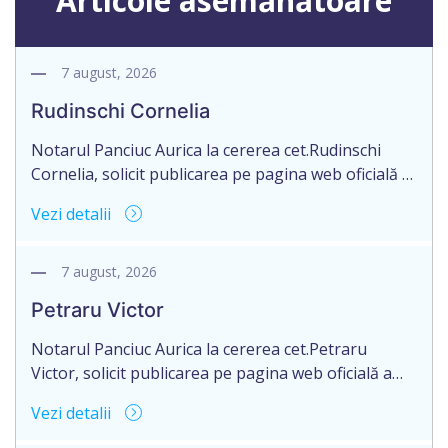
Articole asemănătoare
7 august, 2026
Rudinschi Cornelia
Notarul Panciuc Aurica la cererea cet.Rudinschi
Cornelia, solicit publicarea pe pagina web oficială a
Camerei Notariale www.cnm.mda. Avizului privind
Vezi detalii
pierderea originalului actului notarial cu următorul
conținut: Aviz privind pierderea originalului actului
notarial cet.Rudinschi Cornelia, domiciliată în
7 august, 2026
Republica Moldova, mun.Bălți, str.D.Caraciobanu,
Petraru Victor
nr.52, aduce la cunoștință pierderea originalului
actului notarial: Contractului de donație nr.4493 din
Notarul Panciuc Aurica la cererea cet.Petraru
28.07.2017.––––––––––––––––– Plata […]
Victor, solicit publicarea pe pagina web oficială a
Camerei Notariale www.cnm.mda. Avizului privind
Vezi detalii
pierderea originalului actului notarial cu următorul
conținut: Aviz privind pierderea originalului actului