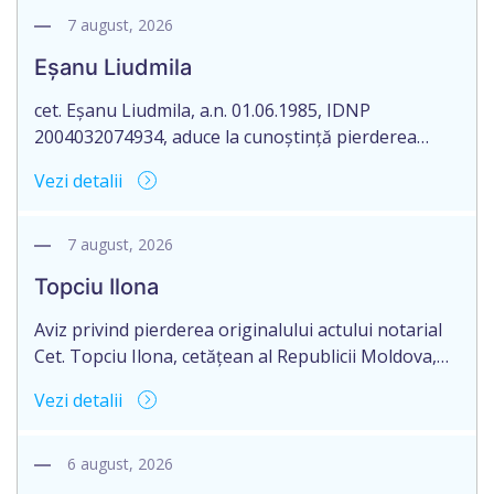
notarial cet.Petraru Victor, domiciliat în Republica
7 august, 2026
Moldova, rnul Sîngerei, sat.Răzălăi, aduce la
Eșanu Liudmila
cunoștință pierderea originalului actului notarial:
Certificatelor de moștenitor legal nr.2147 și nr.2149
cet. Eșanu Liudmila, a.n. 01.06.1985, IDNP
[…]
2004032074934, aduce la cunoștință pierderea
originalului actului notarial: contractului de
Vezi detalii
vânzare/cumpărare nr. 1961 din 19.10.1999,
autentificat/eliberat de către notarul, Ticu
Boldescu.
7 august, 2026
Topciu Ilona
Aviz privind pierderea originalului actului notarial
Cet. Topciu Ilona, cetățean al Republicii Moldova,
născută la data de 05.10.1971, număr de identificare
Vezi detalii
2000025009152, aduce la cunoștință pierderea
originalului actului notarial: Certificat de
moștenitor legal nr. 3186 din data 15.09.2000
6 august, 2026
eliberat de notarul Parcalab Valentina, cu sediul în