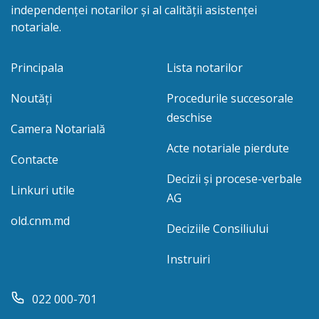
independenței notarilor și al calității asistenței
notariale.
Principala
Lista notarilor
Noutăți
Procedurile succesorale
deschise
Camera Notarială
Acte notariale pierdute
Contacte
Decizii și procese-verbale
Linkuri utile
AG
old.cnm.md
Deciziile Consiliului
Instruiri
022 000-701