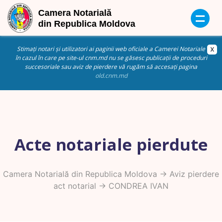
Stimați notari și utilizatori ai paginii web oficiale a Camerei Notariale
în cazul în care pe site-ul cnm.md nu se găsesc publicații de proceduri
succesoriale sau aviz de pierdere vă rugăm să accesați pagina
old.cnm.md
Acte notariale pierdute
Camera Notarială din Republica Moldova
->
Aviz pierdere
act notarial
-> CONDREA IVAN