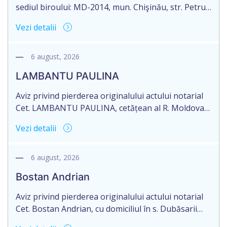
sediul biroului: MD-2014, mun. Chişinău, str. Petru
Rareş nr. 36, of. 141, Republica Moldova, aduce la
Vezi detalii
cunoștință pierderea originalului actului notarial:
Contractului de ipotecă nr. 1-301 din data de
26.03.2026, autentificat de notarul Dumbrava
6 august, 2026
Mariana, cu sediul în mun. Chişinău.
LAMBANTU PAULINA
Aviz privind pierderea originalului actului notarial
Cet. LAMBANTU PAULINA, cetățean al R. Moldova,
data naşterii 21.07.1963, IDNP 2002089043679,
Vezi detalii
domiciliată în R. Moldova, r-nul Anenii Noi, satul
Floreni, aduce la cunoștință pierderea originalului
actului notarial: Certificatului de moștenitor
6 august, 2026
testamentar nr. 126 din 19.01.2004 eliberat de
Bostan Andrian
notarul din or. Sîngerei – G. Horoșaia (licența nr.
027).
Aviz privind pierderea originalului actului notarial
Cet. Bostan Andrian, cu domiciliul în s. Dubăsarii
Vechi, r-nul Criuleni aduce la cunoștință pierderea