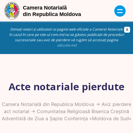
Stimați notari și utilizatori ai paginii web oficiale a Camerei Notariale
în cazul în care pe site-ul cnm.md nu se găsesc publicații de proceduri
succesoriale sau aviz de pierdere vă rugăm să accesați pagina
old.cnm.md
Acte notariale pierdute
Camera Notarială din Republica Moldova
->
Aviz pierdere
act notarial
-> Comunitatea Religioasă Biserica Creștină
Adventistă de Ziua a Șapte Conferința «Moldova de Sud»