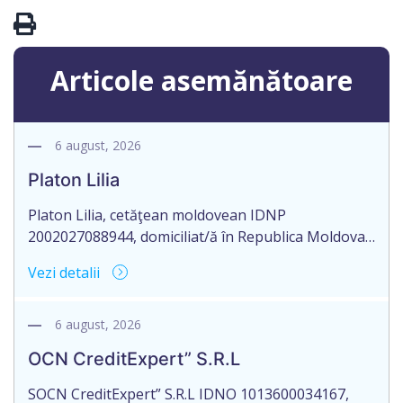
Articole asemănătoare
6 august, 2026
Platon Lilia
Platon Lilia, cetăţean moldovean IDNP
2002027088944, domiciliat/ă în Republica Moldova,
mun. Chişinău, str. Constantin Vârnav nr. 19, bl. 3,
Vezi detalii
ap. 1, identificat/ă prin buletinul de identitate
B01154122, eliberat la 29.10.2018 de Agenţia
Servicii Publice, anunţă pierderea Testamentului
6 august, 2026
nr. 2476 eliberat la data de 27.09.2016, de către
OCN CreditExpert” S.R.L
notarul Mamadjanova Tatiana, originalul căruia se
păstrează în arhiva […]
SOCN CreditExpert” S.R.L IDNO 1013600034167,