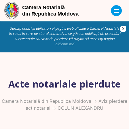
Stimați notari și utilizatori ai paginii web oficiale a Camerei Notariale
în cazul în care pe site-ul cnm.md nu se găsesc publicații de proceduri
succesoriale sau aviz de pierdere vă rugăm să accesați pagina
old.cnm.md
Acte notariale pierdute
Camera Notarială din Republica Moldova
->
Aviz pierdere
act notarial
-> COLUN ALEXANDRU