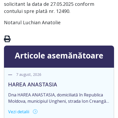
solicitant la data de 27.05.2025 conform
contului spre plată nr. 12490.
Notarul Luchian Anatolie
Articole asemănătoare
7 august, 2026
HAREA ANASTASIA
Dna HAREA ANASTASIA, domiciliată în Republica
Moldova, municipiul Ungheni, strada Ion Creangă
nr. 17, ap. 21, în numele Dlui CUPCEA FIODOR,
Vezi detalii
domiciliat în Republica Moldova, raionul Orhei,