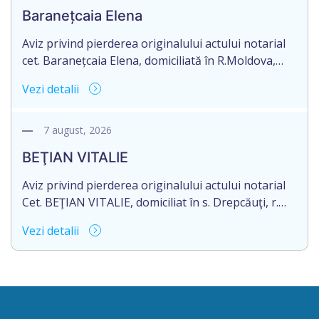
Baranețcaia Elena
Aviz privind pierderea originalului actului notarial
cet. Baranețcaia Elena, domiciliată în R.Moldova,
raionul Edineț, or.Cupcini, aduce la cunoștință
Vezi detalii
pierderea originalului actului notarial: contract de
vînzare-cumpărare nr.9324 din 11.08.2017
autentificat de notarul Nimerenco Silvia.
7 august, 2026
BEŢIAN VITALIE
Aviz privind pierderea originalului actului notarial
Cet. BEŢIAN VITALIE, domiciliat în s. Drepcăuţi, r.
Briceni, Republica Moldova, aduce la cunoștință
Vezi detalii
pierderea originalul actului notarial: Certificatului
de moștenitor legal nr. 9190 din 16.11.2005, eliberat
de notarul Strîmbu Valentina, pe numele Rotari
Lidia.