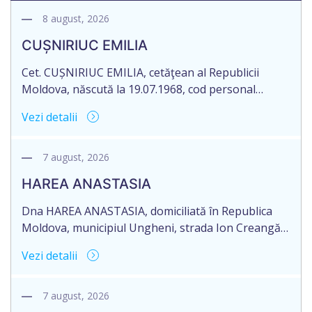
8 august, 2026
CUȘNIRIUC EMILIA
Cet. CUȘNIRIUC EMILIA, cetăţean al Republicii
Moldova, născută la 19.07.1968, cod personal
2005037033108, domiciliată în Republica Moldova,
Vezi detalii
raionul Fălești, satul Comarovca, aduce la
cunoștință pierderea originalului actului notarial:
Certificatului de moștenitor legal, înregistrat sub
7 august, 2026
nr. 196 la data de 16.03.2005, eliberat de notarul
HAREA ANASTASIA
Larisa Dogotari, cu sediul biroului în or. Fălești,
str.Ștefan cel Mare, 61.
Dna HAREA ANASTASIA, domiciliată în Republica
Moldova, municipiul Ungheni, strada Ion Creangă
nr. 17, ap. 21, în numele Dlui CUPCEA FIODOR,
Vezi detalii
domiciliat în Republica Moldova, raionul Orhei,
satul Seliște, aduce la cunoștință pierderea
originalului: Certificatului de moștenitor legal nr.
7 august, 2026
3232 din 25.06.2003, eliberat de notarul Bejenar