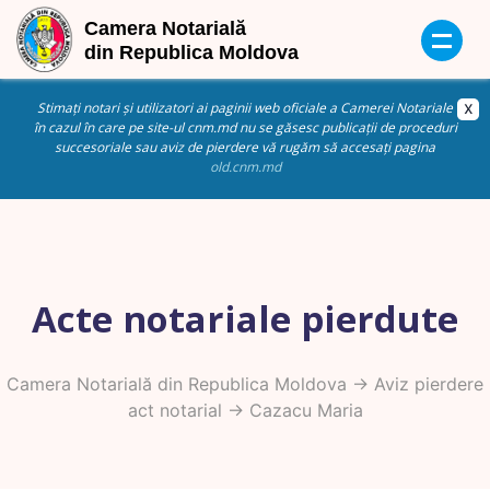
Stimați notari și utilizatori ai paginii web oficiale a Camerei Notariale
în cazul în care pe site-ul cnm.md nu se găsesc publicații de proceduri
succesoriale sau aviz de pierdere vă rugăm să accesați pagina
old.cnm.md
Acte notariale pierdute
Camera Notarială din Republica Moldova
->
Aviz pierdere
act notarial
-> Cazacu Maria