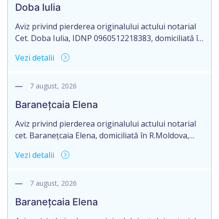
Doba Iulia
Tatiana, cu sediul biroului în mun. Orhei, RM.
Aviz privind pierderea originalului actului notarial
Cet. Doba Iulia, IDNP 0960512218383, domiciliată în
Republicii Moldova, raionul Orhei, satul Susleni,
Vezi detalii
aduce la cunoștință pierderea originalului actului
notarial: certificate de moştenitor testamentar
nr.10516 din 01.08.2018 şi nr. 10494 din 01.08.2018,
7 august, 2026
eliberate de notarul Lencuţa Iulia, cu sediul în
Baranețcaia Elena
mun.Orhei, str.V.Mahu nr.143/1 pe numele Doba
Iulia.
Aviz privind pierderea originalului actului notarial
cet. Baranețcaia Elena, domiciliată în R.Moldova,
raionul Edineț, or.Cupcini, aduce la cunoștință
Vezi detalii
pierderea originalului actului notarial: contract de
vînzare-cumpărare nr.9325 din 11.08.2017
autentificat de notarul Nimerenco Silvia.
7 august, 2026
Baranețcaia Elena