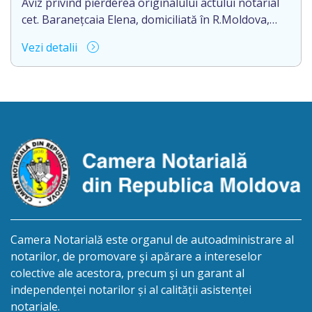
Aviz privind pierderea originalului actului notarial
cet. Baranețcaia Elena, domiciliată în R.Moldova,
raionul Edineț, or.Cupcini, aduce la cunoștință
Vezi detalii
pierderea originalului actului notarial: contract de
vînzare-cumpărare nr.9324 din 11.08.2017
autentificat de notarul Nimerenco Silvia.
Camera Notarială este organul de autoadministrare al
notarilor, de promovare şi apărare a intereselor
colective ale acestora, precum şi un garant al
independenței notarilor și al calității asistenței
notariale.