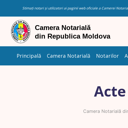
Stimați notari și utilizatori ai paginii web oficiale a Camerei Nota
Principală
Camera Notarială
Notarilor
A
Acte
Camera Notarială di