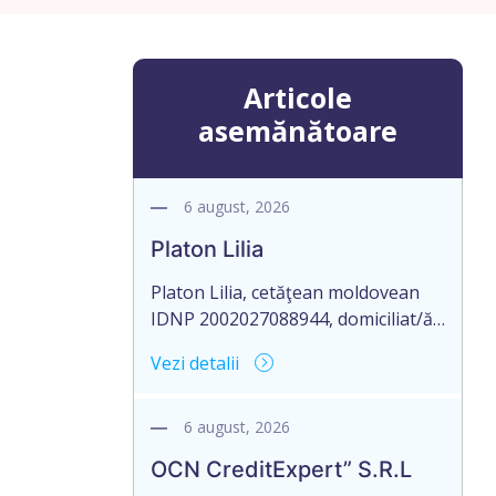
Articole
asemănătoare
6 august, 2026
Platon Lilia
Platon Lilia, cetăţean moldovean
IDNP 2002027088944, domiciliat/ă
în Republica Moldova, mun.
Vezi detalii
Chişinău, str. Constantin Vârnav nr.
19, bl. 3, ap. 1, identificat/ă prin
buletinul de identitate B01154122,
6 august, 2026
eliberat la 29.10.2018 de Agenţia
OCN CreditExpert” S.R.L
Servicii Publice, anunţă pierderea