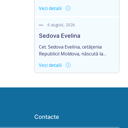
19.01.2004 eliberat de notarul din
Andrian, cu domiciliul în s.
Vezi detalii
or. Sîngerei – G. Horoșaia (licența
Dubăsarii Vechi, r-nul Criuleni
nr. 027).
aduce la cunoștință pierderea
originalului actului notarial:
6 august, 2026
Certificatului de moștenitor legal
Sedova Evelina
înregistrat cu nr. 4594 din
09.07.2010, eliberat de notarul
Cet. Sedova Evelina, cetăţenia
public Petru Chirtoacă, or. Criuleni,
Republicii Moldova, născută la
pe numele Bostan Ivan, decedat la
17.09.1998, IDNP 2009028005767,
Vezi detalii
27.08.2024.
domiciliat/ă în R. Moldova, or.
Rezina, str. 1 Mai, nr. 19, ap. 407,
aduce la cunoștință pierderea
originalului actului notarial:
Contractul de donație cu condiția
viageră nr. 1-1660 din data de
29.12.2023, autentificat de
Romanescu Mihail-Notar, la biroul
Contacte
notarial din or. Rezina, str. 27 […]