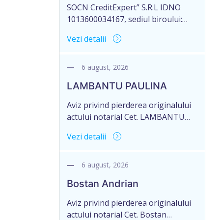
Testamentului nr. 2476 eliberat la
SOCN CreditExpert” S.R.L IDNO
data de 27.09.2016, de către notarul
1013600034167, sediul biroului:
Mamadjanova Tatiana, originalul
MD-2014, mun. Chişinău, str. Petru
Vezi detalii
căruia se păstrează în arhiva […]
Rareş nr. 36, of. 141, Republica
Moldova, aduce la cunoștință
pierderea originalului actului
6 august, 2026
notarial: Contractului de ipotecă nr.
LAMBANTU PAULINA
1-301 din data de 26.03.2026,
autentificat de notarul Dumbrava
Aviz privind pierderea originalului
Mariana, cu sediul în mun.
actului notarial Cet. LAMBANTU
Chişinău.
PAULINA, cetățean al R. Moldova,
Vezi detalii
data naşterii 21.07.1963, IDNP
2002089043679, domiciliată în R.
Moldova, r-nul Anenii Noi, satul
6 august, 2026
Floreni, aduce la cunoștință
Bostan Andrian
pierderea originalului actului
notarial: Certificatului de
Aviz privind pierderea originalului
moștenitor testamentar nr. 126 din
actului notarial Cet. Bostan