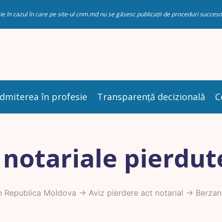
riale în cazul în care pe site-ul cnm.md nu se găsesc publicații de proceduri succ
dmiterea în profesie
Transparență decizională
C
 notariale pierdut
n Republica Moldova
->
Aviz pierdere act notarial
-> Berzan