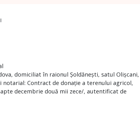
l
al
ova, domiciliat în raionul Șoldănești, satul Olișcani,
 notarial: Contract de donație a terenului agricol,
/șapte decembrie două mii zece/, autentificat de