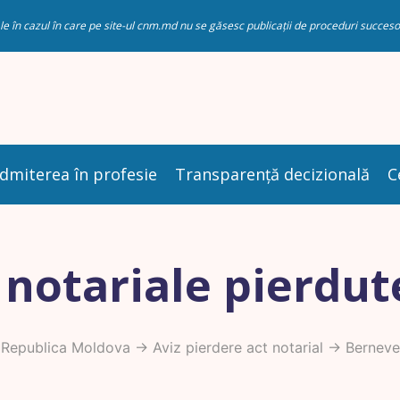
riale în cazul în care pe site-ul cnm.md nu se găsesc publicații de proceduri succ
dmiterea în profesie
Transparență decizională
C
 notariale pierdut
 Republica Moldova
->
Aviz pierdere act notarial
-> Berneve