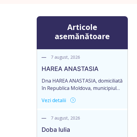
Articole
asemănătoare
7 august, 2026
HAREA ANASTASIA
Dna HAREA ANASTASIA, domiciliată
în Republica Moldova, municipiul
Ungheni, strada Ion Creangă nr.
Vezi detalii
17, ap. 21, în numele Dlui CUPCEA
FIODOR, domiciliat în Republica
Moldova, raionul Orhei, satul
7 august, 2026
Seliște, aduce la cunoștință
Doba Iulia
pierderea originalului: Certificatului