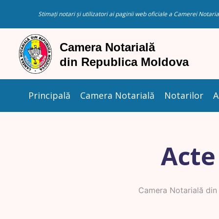
Stimați notari și utilizatori ai paginii web oficiale a Camerei Nota
Principală
Camera Notarială
Notarilor
A
Acte
Camera Notarială din