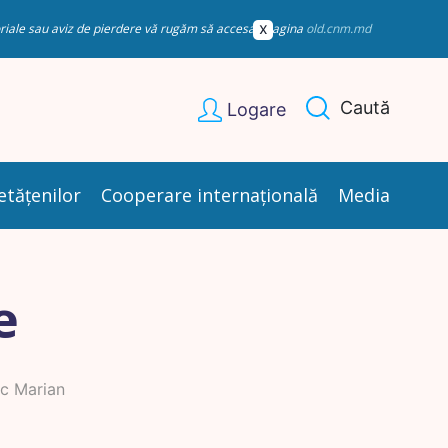
esoriale sau aviz de pierdere vă rugăm să accesați pagina
old.cnm.md
Caută
Logare
etățenilor
Cooperare internațională
Media
e
c Marian