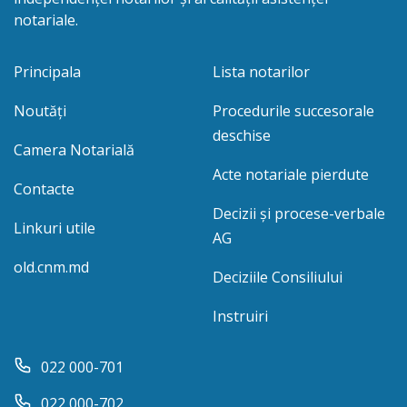
notariale.
Principala
Lista notarilor
Noutăți
Procedurile succesorale
deschise
Camera Notarială
Acte notariale pierdute
Contacte
Decizii și procese-verbale
Linkuri utile
AG
old.cnm.md
Deciziile Consiliului
Instruiri
022 000-701
022 000-702