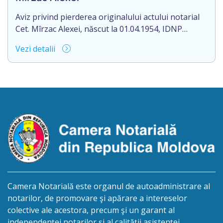
notarul Veveriţă Cristina, originalul căruia se
păstrează în arhiva […]
Aviz privind pierderea originalului actului notarial
Cet. Mîrzac Alexei, născut la 01.04.1954, IDNP
2000027073139, domiciliat în Republica Moldova,
Vezi detalii
raionul Orhei, satul Jora de Sus, aduce la cunoștință
pierderea originalul actului notarial: certificatul de
moștenitor nr. 2616 din 28.02.2018, eliberat de
notarul Lencuța Iulia, cu sediul în R. Moldova, mun.
Orhei, str. V. Mahu 143/1.
Camera Notarială este organul de autoadministrare al
notarilor, de promovare şi apărare a intereselor
colective ale acestora, precum şi un garant al
independenței notarilor și al calității asistenței