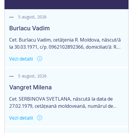
5 august, 2026
Burlacu Vadim
Cet. Burlacu Vadim, cetăţenia R. Moldova, născut/ă
la 30.03.1971, c/p. 0962102892366, domiciliat/ă: R.
Moldova, mun. Chișinău, strada Botanica Veche nr.
Vezi detalii
45, ap. 60, aduce la cunoștință pierderea
originalului actului notarial: certificatul de
moștenitor testamentar nr. 3056 eliberat la
5 august, 2026
30.05.2017 de către notarul public, Cornos Elena, cu
Vangret Milena
sediul or. Rezina, str. 27 August nr. 44, ap. […]
Cet. SERBINOVA SVETLANA, născută la data de
27.02.1979, cetățeană moldoveană, numărul de
identificare 0970407036288, posesoarea
Vezi detalii
Buletinului de Identitate B02143002 emis la data de
06.07.2023, domiciliată în Republica Moldova, mun.