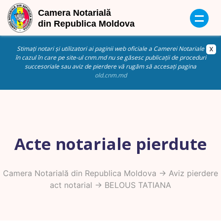
Stimați notari și utilizatori ai paginii web oficiale a Camerei Notariale
în cazul în care pe site-ul cnm.md nu se găsesc publicații de proceduri
succesoriale sau aviz de pierdere vă rugăm să accesați pagina
old.cnm.md
Acte notariale pierdute
Camera Notarială din Republica Moldova
->
Aviz pierdere
act notarial
-> BELOUS TATIANA