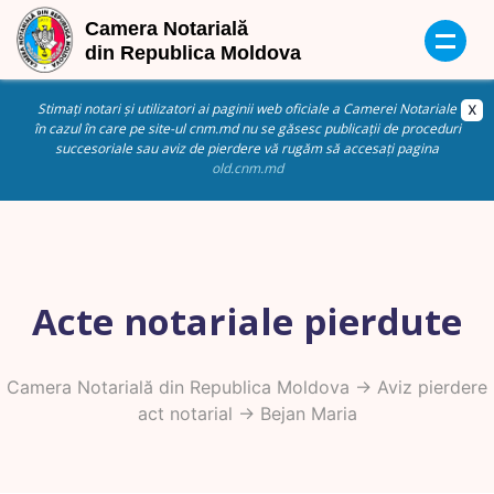
Stimați notari și utilizatori ai paginii web oficiale a Camerei Notariale
în cazul în care pe site-ul cnm.md nu se găsesc publicații de proceduri
succesoriale sau aviz de pierdere vă rugăm să accesați pagina
old.cnm.md
Acte notariale pierdute
Camera Notarială din Republica Moldova
->
Aviz pierdere
act notarial
-> Bejan Maria