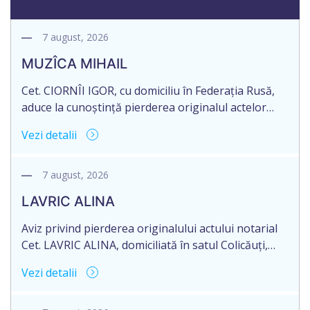
7 august, 2026
MUZÎCA MIHAIL
Cet. CIORNÎI IGOR, cu domiciliu în Federația Rusă,
aduce la cunoștință pierderea originalul actelor
notariale: Contract de vînzare-cumpărare,
Vezi detalii
transmitere-primire a locuinței în proprietate
privată nr. 1791 din 11.11.1993, autentificat de BNS
or. Dondușeni.
7 august, 2026
LAVRIC ALINA
Aviz privind pierderea originalului actului notarial
Cet. LAVRIC ALINA, domiciliată în satul Colicăuți,
raionul Briceni, Republica Moldova, aduce la
Vezi detalii
cunoștință pierderea originalul actului notarial:
Contractul de vânzare-cumpărare a terenului