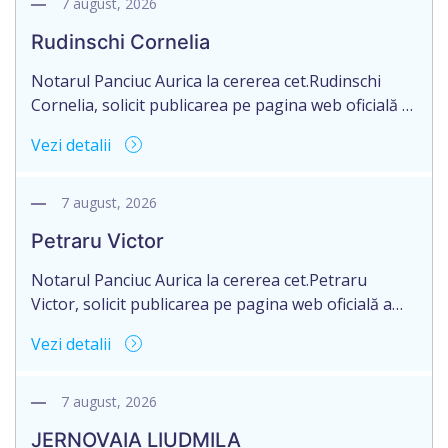
agricol nr. 1961 din 05.05.2016, autentificat de
7 august, 2026
notarul Strîmbu Valentina.
Rudinschi Cornelia
Notarul Panciuc Aurica la cererea cet.Rudinschi
Cornelia, solicit publicarea pe pagina web oficială a
Camerei Notariale www.cnm.mda. Avizului privind
Vezi detalii
pierderea originalului actului notarial cu următorul
conținut: Aviz privind pierderea originalului actului
notarial cet.Rudinschi Cornelia, domiciliată în
7 august, 2026
Republica Moldova, mun.Bălți, str.D.Caraciobanu,
Petraru Victor
nr.52, aduce la cunoștință pierderea originalului
actului notarial: Contractului de donație nr.4493 din
Notarul Panciuc Aurica la cererea cet.Petraru
28.07.2017.––––––––––––––––– Plata […]
Victor, solicit publicarea pe pagina web oficială a
Camerei Notariale www.cnm.mda. Avizului privind
Vezi detalii
pierderea originalului actului notarial cu următorul
conținut: Aviz privind pierderea originalului actului
notarial cet.Petraru Victor, domiciliat în Republica
7 august, 2026
Moldova, rnul Sîngerei, sat.Răzălăi, aduce la
JERNOVAIA LIUDMILA