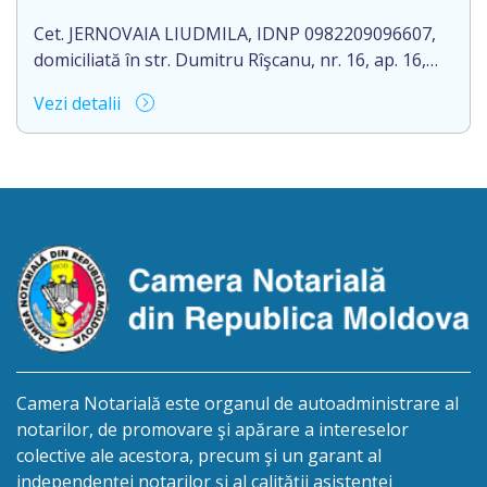
cunoștință pierderea originalului actului notarial:
Certificatelor de moștenitor legal nr.2147 și nr.2149
Cet. JERNOVAIA LIUDMILA, IDNP 0982209096607,
[…]
domiciliată în str. Dumitru Rîşcanu, nr. 16, ap. 16,
mun. Chişinău, Republica Moldova, aduce la
Vezi detalii
cunoștință pierderea originalului actului notarial:
Certificatului de moştenitor testamentar cu Nr.
1020 din 15.05.1996, eliberat de notarul de Stat
Valentina Dumanschi, cu sediul în str. Tricolorului
nr. 21, or. Glodeni, R. Moldova
Camera Notarială este organul de autoadministrare al
notarilor, de promovare şi apărare a intereselor
colective ale acestora, precum şi un garant al
independenței notarilor și al calității asistenței