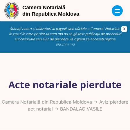
Stimați notari și utilizatori ai paginii web oficiale a Camerei Notariale
în cazul în care pe site-ul cnm.md nu se găsesc publicații de proceduri
succesoriale sau aviz de pierdere vă rugăm să accesați pagina
old.cnm.md
Acte notariale pierdute
Camera Notarială din Republica Moldova
->
Aviz pierdere
act notarial
-> BANDALAC VASILE