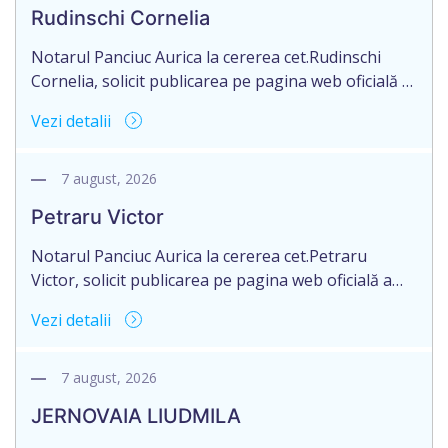
notarul Strîmbu Valentina.
Rudinschi Cornelia
Notarul Panciuc Aurica la cererea cet.Rudinschi
Cornelia, solicit publicarea pe pagina web oficială a
Camerei Notariale www.cnm.mda. Avizului privind
Vezi detalii
pierderea originalului actului notarial cu următorul
conținut: Aviz privind pierderea originalului actului
notarial cet.Rudinschi Cornelia, domiciliată în
7 august, 2026
Republica Moldova, mun.Bălți, str.D.Caraciobanu,
Petraru Victor
nr.52, aduce la cunoștință pierderea originalului
actului notarial: Contractului de donație nr.4493 din
Notarul Panciuc Aurica la cererea cet.Petraru
28.07.2017.––––––––––––––––– Plata […]
Victor, solicit publicarea pe pagina web oficială a
Camerei Notariale www.cnm.mda. Avizului privind
Vezi detalii
pierderea originalului actului notarial cu următorul
conținut: Aviz privind pierderea originalului actului
notarial cet.Petraru Victor, domiciliat în Republica
7 august, 2026
Moldova, rnul Sîngerei, sat.Răzălăi, aduce la
JERNOVAIA LIUDMILA
cunoștință pierderea originalului actului notarial: