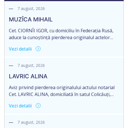
7 august, 2026
MUZÎCA MIHAIL
Cet. CIORNÎI IGOR, cu domiciliu în Federația Rusă,
aduce la cunoștință pierderea originalul actelor
notariale: Contract de vînzare-cumpărare,
Vezi detalii
transmitere-primire a locuinței în proprietate
privată nr. 1791 din 11.11.1993, autentificat de BNS
or. Dondușeni.
7 august, 2026
LAVRIC ALINA
Aviz privind pierderea originalului actului notarial
Cet. LAVRIC ALINA, domiciliată în satul Colicăuți,
raionul Briceni, Republica Moldova, aduce la
Vezi detalii
cunoștință pierderea originalul actului notarial:
Contractul de vânzare-cumpărare a terenului
agricol nr. 1961 din 05.05.2016, autentificat de
7 august, 2026