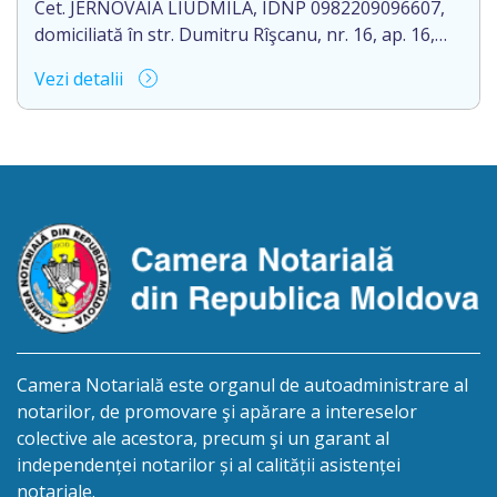
Certificatelor de moștenitor legal nr.2147 și nr.2149
Cet. JERNOVAIA LIUDMILA, IDNP 0982209096607,
[…]
domiciliată în str. Dumitru Rîşcanu, nr. 16, ap. 16,
mun. Chişinău, Republica Moldova, aduce la
Vezi detalii
cunoștință pierderea originalului actului notarial:
Certificatului de moştenitor testamentar cu Nr.
1020 din 15.05.1996, eliberat de notarul de Stat
Valentina Dumanschi, cu sediul în str. Tricolorului
nr. 21, or. Glodeni, R. Moldova
Camera Notarială este organul de autoadministrare al
notarilor, de promovare şi apărare a intereselor
colective ale acestora, precum şi un garant al
independenței notarilor și al calității asistenței
notariale.