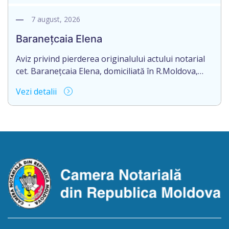
vînzare-cumpărare nr.9325 din 11.08.2017
autentificat de notarul Nimerenco Silvia.
7 august, 2026
Baranețcaia Elena
Aviz privind pierderea originalului actului notarial
cet. Baranețcaia Elena, domiciliată în R.Moldova,
raionul Edineț, or.Cupcini, aduce la cunoștință
Vezi detalii
pierderea originalului actului notarial: contract de
vînzare-cumpărare nr.9324 din 11.08.2017
autentificat de notarul Nimerenco Silvia.