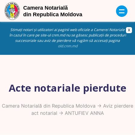
Stimați notari și utilizatori ai paginii web oficiale a Camerei Notariale
în cazul în care pe site-ul cnm.md nu se găsesc publicații de proceduri
succesoriale sau aviz de pierdere vă rugăm să accesați pagina
old.cnm.md
Acte notariale pierdute
Camera Notarială din Republica Moldova
->
Aviz pierdere
act notarial
-> ANTUFIEV ANNA