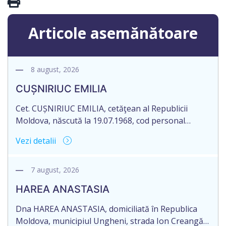
Articole asemănătoare
8 august, 2026
CUȘNIRIUC EMILIA
Cet. CUȘNIRIUC EMILIA, cetăţean al Republicii
Moldova, născută la 19.07.1968, cod personal
2005037033108, domiciliată în Republica Moldova,
Vezi detalii
raionul Fălești, satul Comarovca, aduce la
cunoștință pierderea originalului actului notarial:
Certificatului de moștenitor legal, înregistrat sub
7 august, 2026
nr. 196 la data de 16.03.2005, eliberat de notarul
HAREA ANASTASIA
Larisa Dogotari, cu sediul biroului în or. Fălești,
str.Ștefan cel Mare, 61.
Dna HAREA ANASTASIA, domiciliată în Republica
Moldova, municipiul Ungheni, strada Ion Creangă